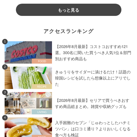
もっと見る
アクセスランキング
1
【2026年8月最新】コストコおすすめ121
選。300名に聞いた買うべき人気1位＆部門
別おすすめ商品も
2
きゅうりをサイダーに漬けるだけ！話題の
韓国レシピを試したら想像以上にアリでし
た
3
【2026年8月最新】セリアで買うべきおす
すめ商品総まとめ。雑貨や収納グッズも
4
入手困難のセブン「じゅわっとしたハチミ
ツパン」は口コミ通り？よりおいしくなる
食べ方も検証