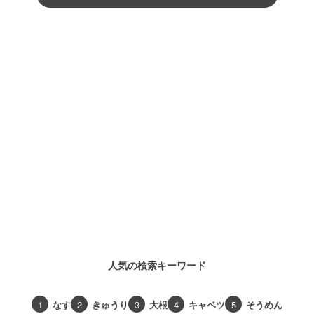
人気の検索キーワード
1
なす
2
きゅうり
3
大根
4
キャベツ
5
そうめん