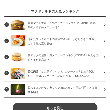
マクドナルドの人気ランキング
最新マクドナルド人気バーガーランキングTOP10！2026
1
年のおすすめメニューは？
冷めたマックポテトの復活方法5選！しなしなをカリカリ
2
にする温め直し裏技
朝マックの最新人気メニューランキングTOP10！みんなの
3
おすすめ商品は？
賛否両論「サムライマック®」のソース抜きはもう試し
4
た？「高級ハンバーガーの味になる」は本当なのか
買ってはいけない夜マック®はどれ？お得に利用できる裏
5
技も紹介
もっと見る