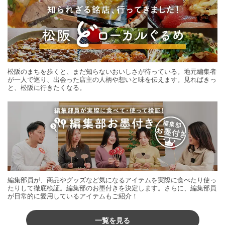
松阪のまちを歩くと、まだ知らないおいしさが待っている。地元編集者
が一人で巡り、出会った店主の人柄や想いと味を伝えます。見ればきっ
と、松阪に行きたくなる。
編集部員が、商品やグッズなど気になるアイテムを実際に食べたり使っ
たりして徹底検証。編集部のお墨付きを決定します。さらに、編集部員
が日常的に愛用しているアイテムもご紹介！
一覧を見る