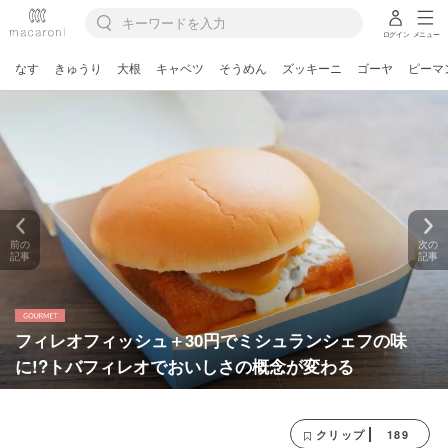
ログイン
メニュー
なす
きゅうり
大根
キャベツ
そうめん
ズッキーニ
ゴーヤ
ピーマ
前の
次の
記事
記事
フィレオフィッシュ＋30円でミシュランシェフの味
に!?トバフィレオでおいしさの概念が変わる
189
クリップ