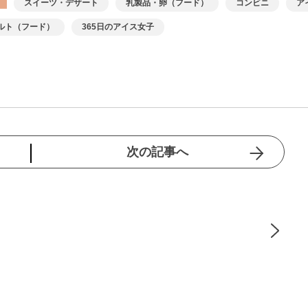
スイーツ・デザート
乳製品・卵（フード）
コンビニ
ア
ルト（フード）
365日のアイス女子
次の記事へ