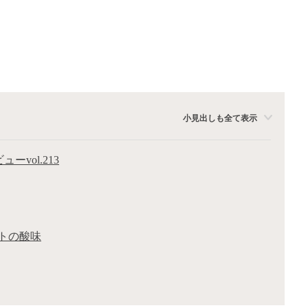
小見出しも全て表示
ーvol.213
トの酸味