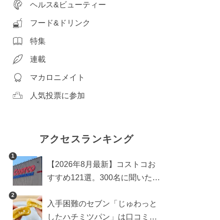
ヘルス&ビューティー
フード&ドリンク
特集
連載
マカロニメイト
人気投票に参加
アクセスランキング
1
【2026年8月最新】コストコお
すすめ121選。300名に聞いた買
うべき人気1位＆部門別おすす
2
入手困難のセブン「じゅわっと
め商品も
したハチミツパン」は口コミ通