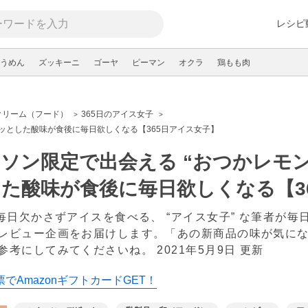
レシピ
うめん
ズッキーニ
ゴーヤ
ピーマン
オクラ
鶏もも肉
クリーム（フード）
365日のアイス女子
リッとした酸味が食後に毎日欲しくなる【365日アイス女子】
ソン限定で出会える “おつかレモ
た酸味が食後に毎日欲しくなる【3
日毎日欠かさずアイスを食べる、 “アイス女子” な筆者が
レビュー企画をお届けします。「あの新商品の味が気に
参考にしてみてくださいね。
2021年5月9日 更新
でAmazonギフトカードGET！