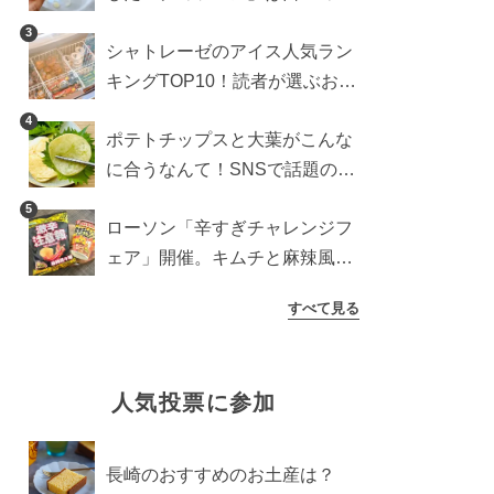
り？よりおいしくなる食べ方も
3
シャトレーゼのアイス人気ラン
検証
キングTOP10！読者が選ぶおす
すめ商品は？
4
ポテトチップスと大葉がこんな
に合うなんて！SNSで話題の食
べ方に手が止まらなくなった
5
ローソン「辛すぎチャレンジフ
ェア」開催。キムチと麻辣風の
激辛注意な2品を食べ比べ
すべて見る
人気投票に参加
長崎のおすすめのお土産は？