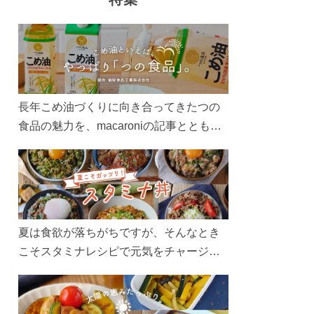
長年こめ油づくりに向き合ってきたつの
食品の魅力を、macaroniの記事とともに
ご紹介します。レシピや活用術はもちろ
ん、製造現場や品質へのこだわりまで。
こめ油をもっと好きになるコンテンツを
ぜひお楽しみください。
夏は食欲が落ちがちですが、そんなとき
こそスタミナレシピで元気をチャージ！
お肉や夏野菜をたっぷり使う丼をガッツ
リ食べて、夏バテを吹き飛ばしましょ
う！