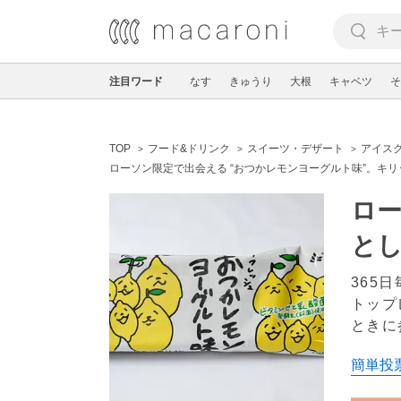
注目ワード
なす
きゅうり
大根
キャベツ
そ
TOP
フード&ドリンク
スイーツ・デザート
アイス
ローソン限定で出会える “おつかレモンヨーグルト味”。キ
ロー
とし
365
トップ
ときに
簡単投票