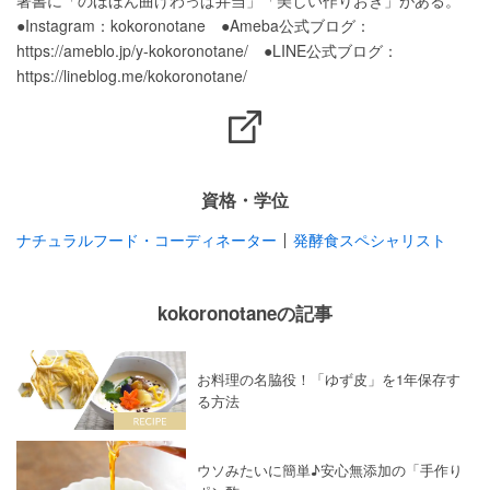
著書に「のほほん曲げわっぱ弁当」「美しい作りおき」がある。

●Instagram：kokoronotane　●Ameba公式ブログ：
https://ameblo.jp/y-kokoronotane/　●LINE公式ブログ：
https://lineblog.me/kokoronotane/
資格・学位
ナチュラルフード・コーディネーター
発酵食スペシャリスト
kokoronotaneの記事
お料理の名脇役！「ゆず皮」を1年保存す
る方法
ウソみたいに簡単♪安心無添加の「手作り