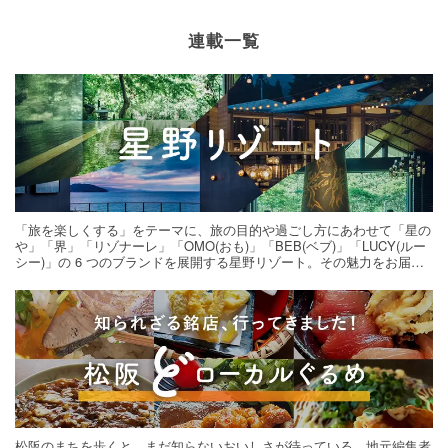
連載一覧
「旅を楽しくする」をテーマに、旅の目的や過ごし方にあわせて「星の
や」「界」「リゾナーレ」「OMO(おも)」「BEB(ベブ)」「LUCY(ルー
シー)」の 6 つのブランドを展開する星野リゾート。その魅力をお届け
する旅の連載。次の旅先探しのヒントにいかがですか？
松阪のまちを歩くと、まだ知らないおいしさが待っている。地元編集者