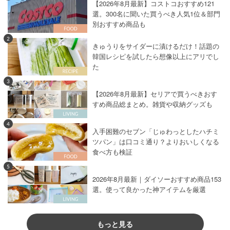
【2026年8月最新】コストコおすすめ121
選。300名に聞いた買うべき人気1位＆部門
別おすすめ商品も
2
きゅうりをサイダーに漬けるだけ！話題の
韓国レシピを試したら想像以上にアリでし
た
3
【2026年8月最新】セリアで買うべきおす
すめ商品総まとめ。雑貨や収納グッズも
4
入手困難のセブン「じゅわっとしたハチミ
ツパン」は口コミ通り？よりおいしくなる
食べ方も検証
5
2026年8月最新｜ダイソーおすすめ商品153
選。使って良かった神アイテムを厳選
もっと見る