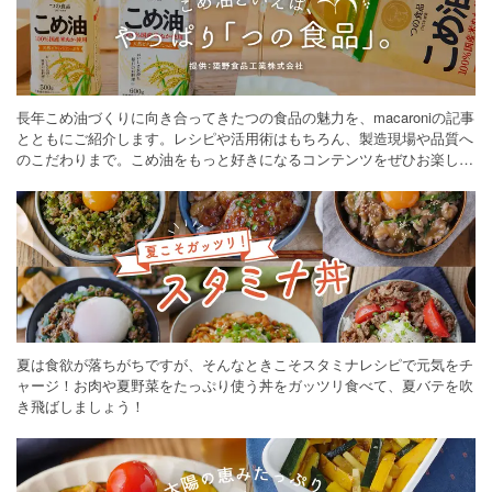
長年こめ油づくりに向き合ってきたつの食品の魅力を、macaroniの記事
とともにご紹介します。レシピや活用術はもちろん、製造現場や品質へ
のこだわりまで。こめ油をもっと好きになるコンテンツをぜひお楽しみ
ください。
夏は食欲が落ちがちですが、そんなときこそスタミナレシピで元気をチ
ャージ！お肉や夏野菜をたっぷり使う丼をガッツリ食べて、夏バテを吹
き飛ばしましょう！