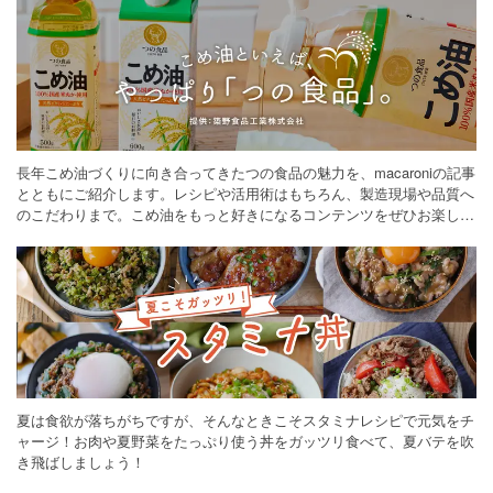
長年こめ油づくりに向き合ってきたつの食品の魅力を、macaroniの記事
とともにご紹介します。レシピや活用術はもちろん、製造現場や品質へ
のこだわりまで。こめ油をもっと好きになるコンテンツをぜひお楽しみ
ください。
夏は食欲が落ちがちですが、そんなときこそスタミナレシピで元気をチ
ャージ！お肉や夏野菜をたっぷり使う丼をガッツリ食べて、夏バテを吹
き飛ばしましょう！