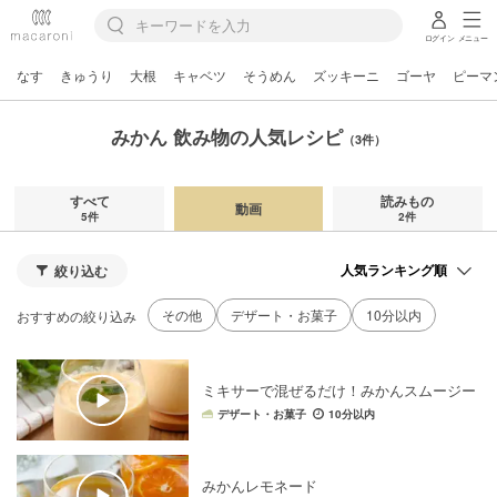
ログイン
メニュー
なす
きゅうり
大根
キャベツ
そうめん
ズッキーニ
ゴーヤ
ピーマ
みかん 飲み物の人気レシピ
（3件）
すべて
読みもの
動画
5件
2件
絞り込む
その他
デザート・お菓子
10分以内
おすすめの絞り込み
ミキサーで混ぜるだけ！みかんスムージー
デザート・お菓子
10分以内
みかんレモネード