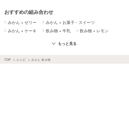
おすすめの組み合わせ
みかん
×
ゼリー
みかん
×
お菓子・スイーツ
みかん
×
ケーキ
飲み物
×
牛乳
飲み物
×
レモン
飲み物
×
はちみつ
飲み物
×
梅
飲み物
×
簡単レシピ
もっと見る
飲み物
×
チョコレート
みかん
×
牛乳
飲み物
×
バナナ
飲み物
×
ミント
TOP
レシピ
みかん 飲み物
飲み物
×
シナモンパウダー
飲み物
×
しょうが