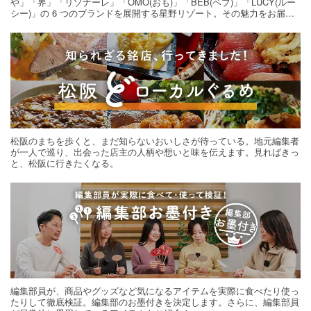
や」「界」「リゾナーレ」「OMO(おも)」「BEB(ベブ)」「LUCY(ルー
シー)」の 6 つのブランドを展開する星野リゾート。その魅力をお届け
する旅の連載。次の旅先探しのヒントにいかがですか？
松阪のまちを歩くと、まだ知らないおいしさが待っている。地元編集者
が一人で巡り、出会った店主の人柄や想いと味を伝えます。見ればきっ
と、松阪に行きたくなる。
編集部員が、商品やグッズなど気になるアイテムを実際に食べたり使っ
たりして徹底検証。編集部のお墨付きを決定します。さらに、編集部員