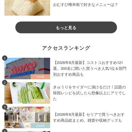
おむすび権米衛で好きなメニューは？
もっと見る
アクセスランキング
1
【2026年8月最新】コストコおすすめ121
選。300名に聞いた買うべき人気1位＆部門
別おすすめ商品も
2
きゅうりをサイダーに漬けるだけ！話題の
韓国レシピを試したら想像以上にアリでし
た
3
【2026年8月最新】セリアで買うべきおす
すめ商品総まとめ。雑貨や収納グッズも
4