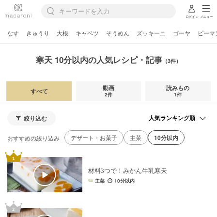
ログイン
メニュー
なす
きゅうり
大根
キャベツ
そうめん
ズッキーニ
ゴーヤ
ピーマ
寒天 10分以内の人気レシピ・記事
（3件）
動画
読みもの
すべて
2件
1件
絞り込む
デザート・お菓子
主菜
10分以内
おすすめの絞り込み
材料3つで！みかん牛乳寒天
主菜
10分以内