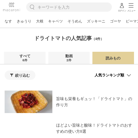
ログイン
メニュー
なす
きゅうり
大根
キャベツ
そうめん
ズッキーニ
ゴーヤ
ピーマ
ドライトマトの人気記事
（4件）
すべて
動画
読みもの
6件
2件
絞り込む
旨味も栄養もギュッ！「ドライトマト」の
作り方
ほどよい旨味と酸味！ドライトマトのおす
すめの使い方8選