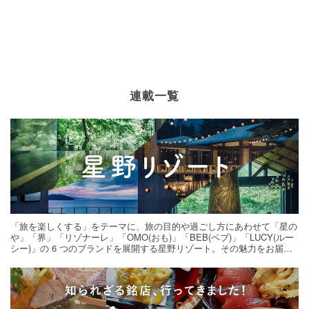
連載一覧
「旅を楽しくする」をテーマに、旅の目的や過ごし方にあわせて「星の
や」「界」「リゾナーレ」「OMO(おも)」「BEB(ベブ)」「LUCY(ルー
シー)」の 6 つのブランドを展開する星野リゾート。その魅力をお届け
する旅の連載。次の旅先探しのヒントにいかがですか？