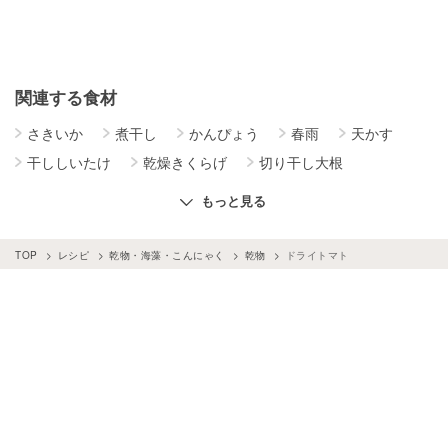
関連する食材
さきいか
煮干し
かんぴょう
春雨
天かす
干ししいたけ
乾燥きくらげ
切り干し大根
干し柿
干し芋
ドライパセリ
もっと見る
TOP
レシピ
乾物・海藻・こんにゃく
乾物
ドライトマト