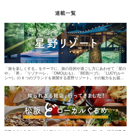
連載一覧
「旅を楽しくする」をテーマに、旅の目的や過ごし方にあわせて「星の
や」「界」「リゾナーレ」「OMO(おも)」「BEB(ベブ)」「LUCY(ルー
シー)」の 6 つのブランドを展開する星野リゾート。その魅力をお届け
する旅の連載。次の旅先探しのヒントにいかがですか？