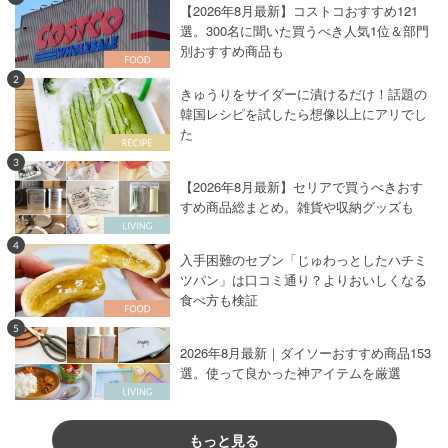
【2026年8月最新】コストコおすすめ121
選。300名に聞いた買うべき人気1位＆部門
別おすすめ商品も
2
きゅうりをサイダーに漬けるだけ！話題の
韓国レシピを試したら想像以上にアリでし
た
3
【2026年8月最新】セリアで買うべきおす
すめ商品総まとめ。雑貨や収納グッズも
4
入手困難のセブン「じゅわっとしたハチミ
ツパン」は口コミ通り？よりおいしくなる
食べ方も検証
5
2026年8月最新｜ダイソーおすすめ商品153
選。使って良かった神アイテムを厳選
もっと見る