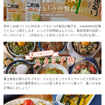
長年こめ油づくりに向き合ってきたつの食品の魅力を、macaroniの記事
とともにご紹介します。レシピや活用術はもちろん、製造現場や品質へ
のこだわりまで。こめ油をもっと好きになるコンテンツをぜひお楽しみ
ください。
夏は食欲が落ちがちですが、そんなときこそスタミナレシピで元気をチ
ャージ！お肉や夏野菜をたっぷり使う丼をガッツリ食べて、夏バテを吹
き飛ばしましょう！