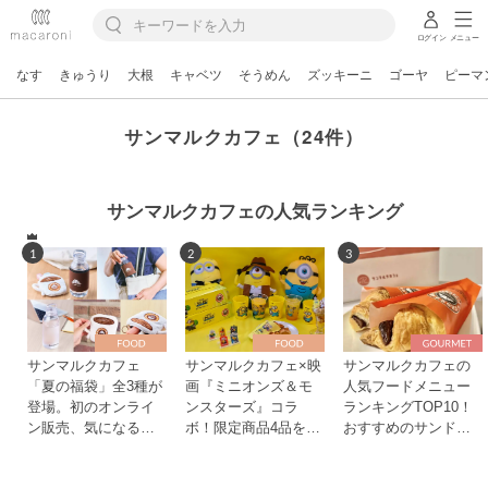
ログイン
メニュー
なす
きゅうり
大根
キャベツ
そうめん
ズッキーニ
ゴーヤ
ピーマ
サンマルクカフェ（24件）
サンマルクカフェの人気ランキング
1
2
3
サンマルクカフェ
サンマルクカフェ×映
サンマルクカフェの
「夏の福袋」全3種が
画『ミニオンズ＆モ
人気フードメニュー
登場。初のオンライ
ンスターズ』コラ
ランキングTOP10！
ン販売、気になる中
ボ！限定商品4品を食
おすすめのサンドや
身は？
べ比べ
スイーツは？