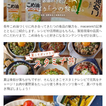
長年こめ油づくりに向き合ってきたつの食品の魅力を、macaroniの記事
とともにご紹介します。レシピや活用術はもちろん、製造現場や品質へ
のこだわりまで。こめ油をもっと好きになるコンテンツをぜひお楽しみ
ください。
夏は食欲が落ちがちですが、そんなときこそスタミナレシピで元気をチ
ャージ！お肉や夏野菜をたっぷり使う丼をガッツリ食べて、夏バテを吹
き飛ばしましょう！