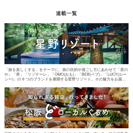
連載一覧
「旅を楽しくする」をテーマに、旅の目的や過ごし方にあわせて「星の
や」「界」「リゾナーレ」「OMO(おも)」「BEB(ベブ)」「LUCY(ルー
シー)」の 6 つのブランドを展開する星野リゾート。その魅力をお届け
する旅の連載。次の旅先探しのヒントにいかがですか？