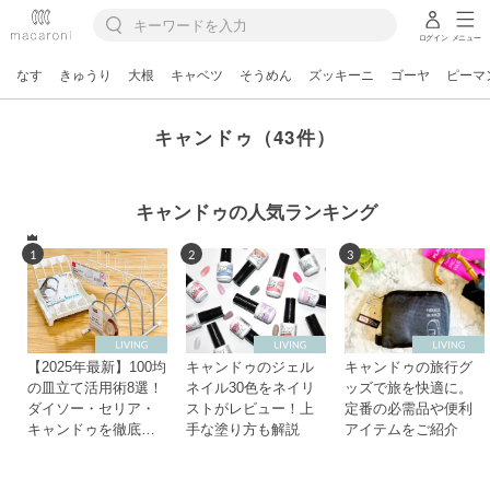
ログイン
メニュー
なす
きゅうり
大根
キャベツ
そうめん
ズッキーニ
ゴーヤ
ピーマ
キャンドゥ（43件）
キャンドゥの人気ランキング
1
2
3
【2025年最新】100均
キャンドゥのジェル
キャンドゥの旅行グ
の皿立て活用術8選！
ネイル30色をネイリ
ッズで旅を快適に。
ダイソー・セリア・
ストがレビュー！上
定番の必需品や便利
キャンドゥを徹底比
手な塗り方も解説
アイテムをご紹介
較