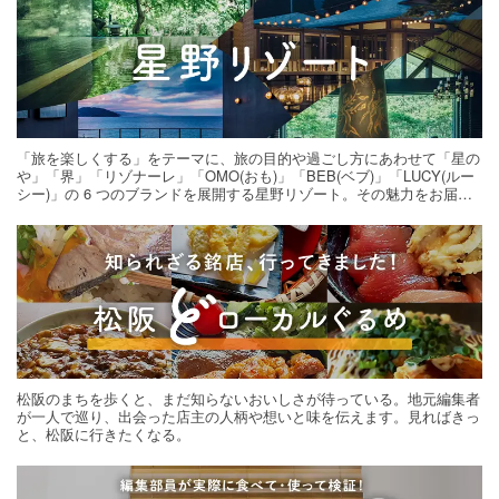
「旅を楽しくする」をテーマに、旅の目的や過ごし方にあわせて「星の
や」「界」「リゾナーレ」「OMO(おも)」「BEB(ベブ)」「LUCY(ルー
シー)」の 6 つのブランドを展開する星野リゾート。その魅力をお届け
する旅の連載。次の旅先探しのヒントにいかがですか？
松阪のまちを歩くと、まだ知らないおいしさが待っている。地元編集者
が一人で巡り、出会った店主の人柄や想いと味を伝えます。見ればきっ
と、松阪に行きたくなる。