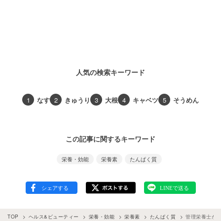
人気の検索キーワード
1
なす
2
きゅうり
3
大根
4
キャベツ
5
そうめん
この記事に関するキーワード
栄養・効能
栄養素
たんぱく質
TOP
ヘルス&ビューティー
栄養・効能
栄養素
たんぱく質
管理栄養士が