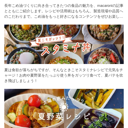
長年こめ油づくりに向き合ってきたつの食品の魅力を、macaroniの記事
とともにご紹介します。レシピや活用術はもちろん、製造現場や品質へ
のこだわりまで。こめ油をもっと好きになるコンテンツをぜひお楽しみ
ください。
夏は食欲が落ちがちですが、そんなときこそスタミナレシピで元気をチ
ャージ！お肉や夏野菜をたっぷり使う丼をガッツリ食べて、夏バテを吹
き飛ばしましょう！