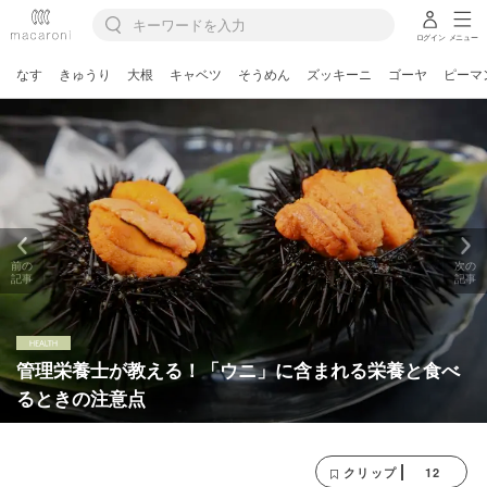
ログイン
メニュー
なす
きゅうり
大根
キャベツ
そうめん
ズッキーニ
ゴーヤ
ピーマ
前の
次の
記事
記事
管理栄養士が教える！「ウニ」に含まれる栄養と食べ
るときの注意点
12
クリップ