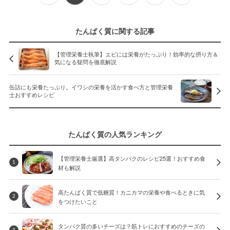
たんぱく質に関する記事
【管理栄養士執筆】エビには栄養がたっぷり！効率的な摂り方＆
気になる疑問を徹底解説
缶詰にも栄養たっぷり。イワシの栄養を活かす食べ方と管理栄養
士おすすめレシピ
たんぱく質の人気ランキング
【管理栄養士厳選】高タンパクのレシピ25選！おすすめ食
1
材も解説
高たんぱく質で低糖質！カニカマの栄養や食べるときに気
2
をつけたいこと
タンパク質の多いチーズは？筋トレにおすすめのチーズの
3