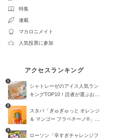
特集
連載
マカロニメイト
人気投票に参加
アクセスランキング
1
シャトレーゼのアイス人気ラン
キングTOP10！読者が選ぶおす
すめ商品は？
2
スタバ「ぎゅぎゅっと オレンジ
＆ マンゴー フラペチーノ®」の
正解カスタム。最後のひとくち
3
ローソン「辛すぎチャレンジフ
まで果肉ごろごろ！