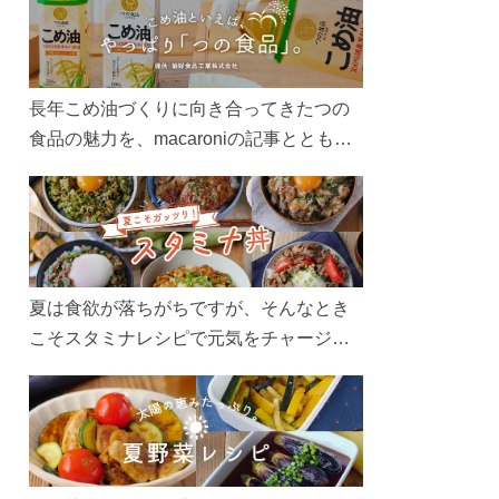
長年こめ油づくりに向き合ってきたつの
食品の魅力を、macaroniの記事とともに
ご紹介します。レシピや活用術はもちろ
ん、製造現場や品質へのこだわりまで。
こめ油をもっと好きになるコンテンツを
ぜひお楽しみください。
夏は食欲が落ちがちですが、そんなとき
こそスタミナレシピで元気をチャージ！
お肉や夏野菜をたっぷり使う丼をガッツ
リ食べて、夏バテを吹き飛ばしましょ
う！