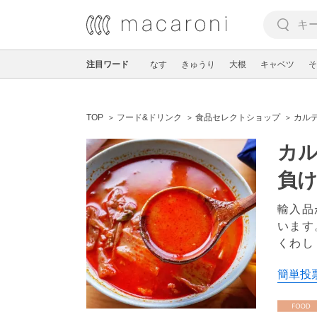
注目ワード
なす
きゅうり
大根
キャベツ
そ
TOP
フード&ドリンク
食品セレクトショップ
カル
カル
負
輸入品
います
くわし
簡単投票