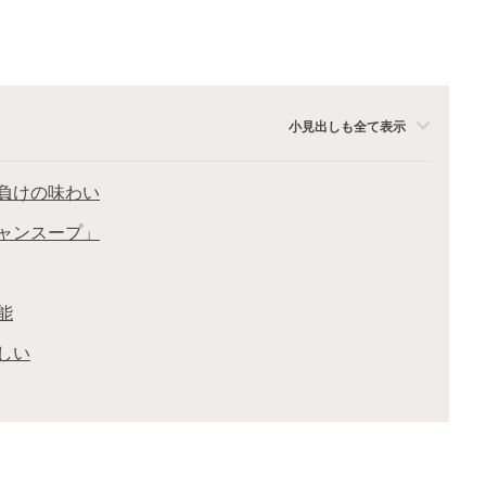
小見出しも全て表示
負けの味わい
ャンスープ」
能
しい