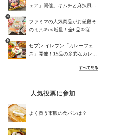
ェア」開催。キムチと麻辣風の
激辛注意な2品を食べ比べ
4
ファミマの人気商品がお値段そ
のまま45％増量！全6品を従来
品と徹底比較
5
セブン‐イレブン「カレーフェ
ス」開催！15品の多彩なカレー
商品が登場
すべて見る
人気投票に参加
よく買う市販の食パンは？