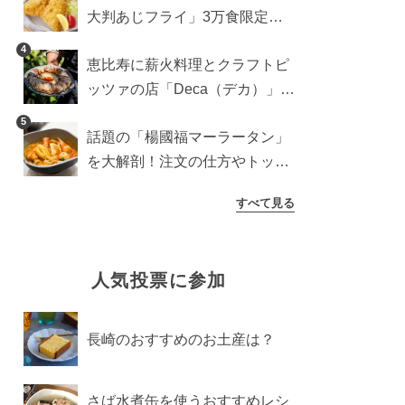
大判あじフライ」3万食限定で
登場！サクッと香ばしい夏限定
4
恵比寿に薪火料理とクラフトピ
メニュー
ッツァの店「Deca（デカ）」が
オープン。旬素材を味わう新レ
5
話題の「楊國福マーラータン」
ストラン
を大解剖！注文の仕方やトッピ
ングなどを紹介
すべて見る
人気投票に参加
長崎のおすすめのお土産は？
さば水煮缶を使うおすすめレシ