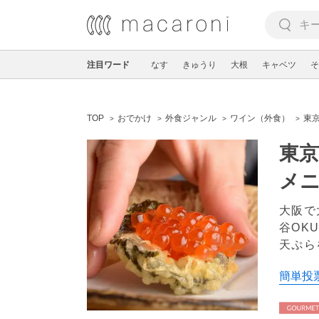
注目ワード
なす
きゅうり
大根
キャベツ
そ
TOP
おでかけ
外食ジャンル
ワイン（外食）
東
東京
メニ
大阪で
谷OK
天ぷら
簡単投票