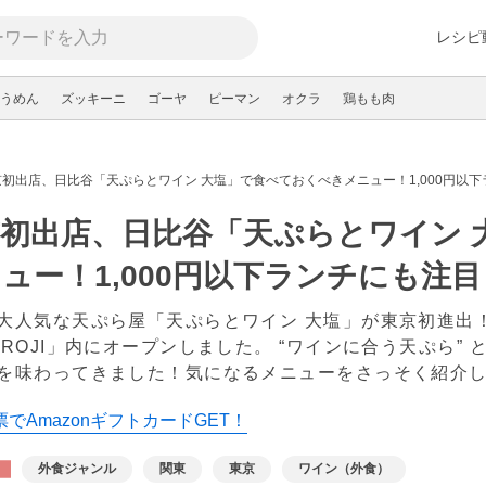
レシピ
うめん
ズッキーニ
ゴーヤ
ピーマン
オクラ
鶏もも肉
京初出店、日比谷「天ぷらとワイン 大塩」で食べておくべきメニュー！1,000円以
初出店、日比谷「天ぷらとワイン 
ュー！1,000円以下ランチにも注目
大人気な天ぷら屋「天ぷらとワイン 大塩」が東京初進出！2
UROJI」内にオープンしました。 “ワインに合う天ぷら
を味わってきました！気になるメニューをさっそく紹介し
でAmazonギフトカードGET！
外食ジャンル
関東
東京
ワイン（外食）