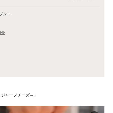
プン！
紹介
ミジャーノチーズ～」