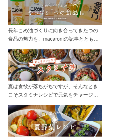
長年こめ油づくりに向き合ってきたつの
食品の魅力を、macaroniの記事とともに
ご紹介します。レシピや活用術はもちろ
ん、製造現場や品質へのこだわりまで。
こめ油をもっと好きになるコンテンツを
ぜひお楽しみください。
夏は食欲が落ちがちですが、そんなとき
こそスタミナレシピで元気をチャージ！
お肉や夏野菜をたっぷり使う丼をガッツ
リ食べて、夏バテを吹き飛ばしましょ
う！