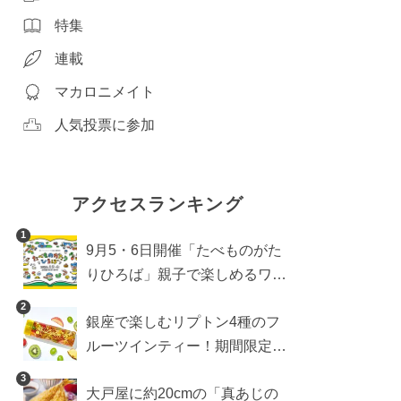
特集
連載
マカロニメイト
人気投票に参加
アクセスランキング
1
9月5・6日開催「たべものがた
りひろば」親子で楽しめるワー
クショップや試食・キッチンカ
2
銀座で楽しむリプトン4種のフ
ーなどをご紹介
ルーツインティー！期間限定キ
ッチンカー登場
3
大戸屋に約20cmの「真あじの