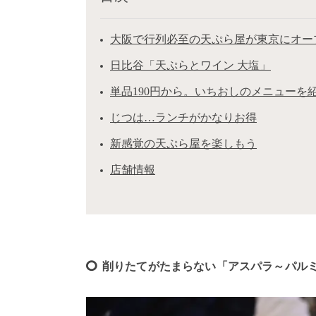
大阪で行列必至の天ぷら屋が東京にオー
日比谷「天ぷらとワイン 大塩」
単品190円から。いちおしのメニューを
じつは…ランチがかなりお得
新感覚の天ぷら屋を楽しもう
店舗情報
削りたてがたまらない「アスパラ～パル