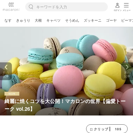
ログイン
メニュー
なす
きゅうり
大根
キャベツ
そうめん
ズッキーニ
ゴーヤ
ピーマ
前の
次の
記事
記事
綺麗に焼くコツを大公開！マカロンの世界【偏愛トー
ーク vol.26】
105
クリップ