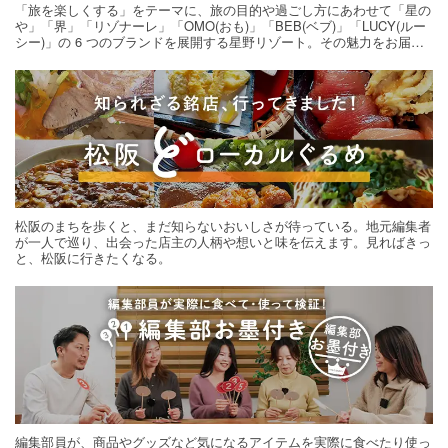
「旅を楽しくする」をテーマに、旅の目的や過ごし方にあわせて「星の
や」「界」「リゾナーレ」「OMO(おも)」「BEB(ベブ)」「LUCY(ルー
シー)」の 6 つのブランドを展開する星野リゾート。その魅力をお届け
する旅の連載。次の旅先探しのヒントにいかがですか？
松阪のまちを歩くと、まだ知らないおいしさが待っている。地元編集者
が一人で巡り、出会った店主の人柄や想いと味を伝えます。見ればきっ
と、松阪に行きたくなる。
編集部員が、商品やグッズなど気になるアイテムを実際に食べたり使っ