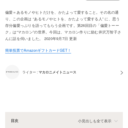
偏愛＝あるモノやヒトだけを、かたよって愛すること。その名の通
り、この企画は “あるモノやヒトを、かたよって愛する人” に、思う
存分偏愛っぷりを語ってもらう企画です。第26回目の「偏愛トーー
ク」は“マカロン”の世界。今回は、マカロン作りに励む井沢万智子さ
んに話を伺いました。 2020年9月7日 更新
簡単投票でAmazonギフトカードGET！
ライター :
マカロニメイトニュース
目次
小見出しも全て表示