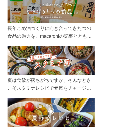
長年こめ油づくりに向き合ってきたつの
食品の魅力を、macaroniの記事とともに
ご紹介します。レシピや活用術はもちろ
ん、製造現場や品質へのこだわりまで。
こめ油をもっと好きになるコンテンツを
ぜひお楽しみください。
夏は食欲が落ちがちですが、そんなとき
こそスタミナレシピで元気をチャージ！
お肉や夏野菜をたっぷり使う丼をガッツ
リ食べて、夏バテを吹き飛ばしましょ
う！