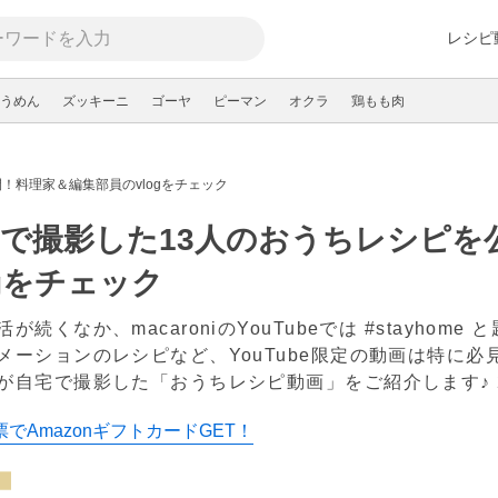
レシピ
うめん
ズッキーニ
ゴーヤ
ピーマン
オクラ
鶏もも肉
！料理家＆編集部員のvlogをチェック
で撮影した13人のおうちレシピを
ogをチェック
が続くなか、macaroniのYouTubeでは #stayho
メーションのレシピなど、YouTube限定の動画は特に
が自宅で撮影した「おうちレシピ動画」をご紹介します♪
でAmazonギフトカードGET！