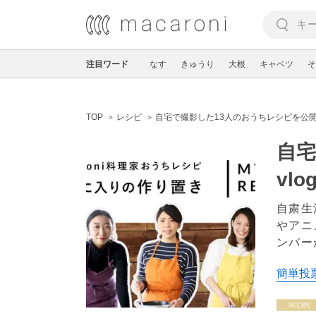
注目ワード
なす
きゅうり
大根
キャベツ
そ
TOP
レシピ
自宅で撮影した13人のおうちレシピを公開
自宅
vl
自粛生活
やアニ
ンバー
簡単投票