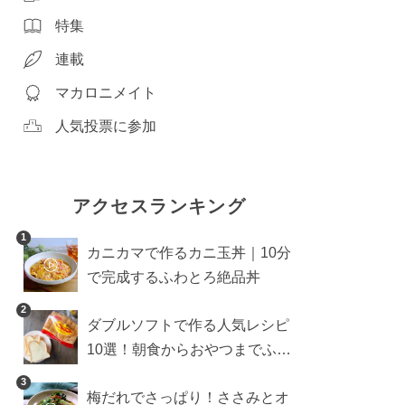
特集
連載
マカロニメイト
人気投票に参加
アクセスランキング
1
カニカマで作るカニ玉丼｜10分
で完成するふわとろ絶品丼
2
ダブルソフトで作る人気レシピ
10選！朝食からおやつまでふん
わり食パンを楽しむアレンジ
3
梅だれでさっぱり！ささみとオ