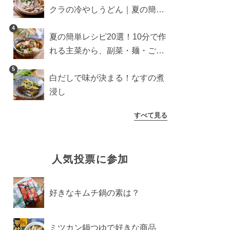
クラの冷やしうどん｜夏の簡単
ランチに
4
夏の簡単レシピ20選！10分で作
れる主菜から、副菜・麺・ごは
んまで一気に紹介
5
白だしで味が決まる！なすの煮
浸し
すべて見る
人気投票に参加
好きなキムチ鍋の素は？
ミツカン鍋つゆで好きな商品