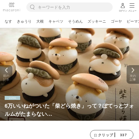
ログイン
メニュー
なす
きゅうり
大根
キャベツ
そうめん
ズッキーニ
ゴーヤ
ピーマ
前の
次の
記事
記事
6万いいねがついた「柴どら焼き」って？ぽてっとフォ
ルムがたまらない…
337
クリップ