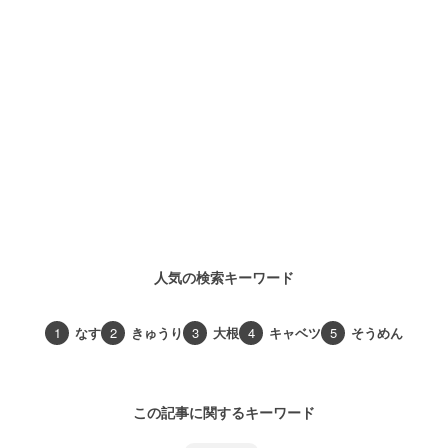
人気の検索キーワード
1
なす
2
きゅうり
3
大根
4
キャベツ
5
そうめん
この記事に関するキーワード