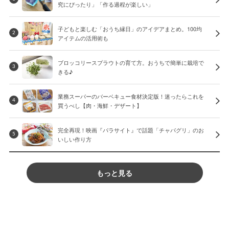
究にぴったり」「作る過程が楽しい」
子どもと楽しむ「おうち縁日」のアイデアまとめ。100均
2
アイテムの活用術も
ブロッコリースプラウトの育て方。おうちで簡単に栽培で
3
きる♪
業務スーパーのバーベキュー食材決定版！迷ったらこれを
4
買うべし【肉・海鮮・デザート】
完全再現！映画『パラサイト』で話題「チャパグリ」のお
5
いしい作り方
もっと見る