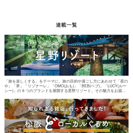
連載一覧
「旅を楽しくする」をテーマに、旅の目的や過ごし方にあわせて「星の
や」「界」「リゾナーレ」「OMO(おも)」「BEB(ベブ)」「LUCY(ルー
シー)」の 6 つのブランドを展開する星野リゾート。その魅力をお届け
する旅の連載。次の旅先探しのヒントにいかがですか？