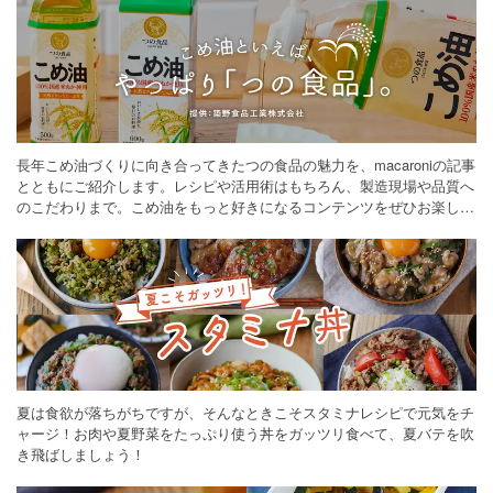
長年こめ油づくりに向き合ってきたつの食品の魅力を、macaroniの記事
とともにご紹介します。レシピや活用術はもちろん、製造現場や品質へ
のこだわりまで。こめ油をもっと好きになるコンテンツをぜひお楽しみ
ください。
夏は食欲が落ちがちですが、そんなときこそスタミナレシピで元気をチ
ャージ！お肉や夏野菜をたっぷり使う丼をガッツリ食べて、夏バテを吹
き飛ばしましょう！