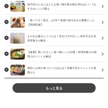
熱中症のときにはどんな食べ物や飲み物を摂ればいい？お
1
すすめレシピ5選も
「食べてすぐ寝る」はOK？食後の寝る向きが重要だった
2
【医師監修】
えのきは腐るとどうなる？見分け方や正しい保存方法を管
3
理栄養士が解説
【厳選】胃にやさしい食べ物レシピ24選｜管理栄養士が調
4
理のポイントを解説
無性にお肉が食べたいのはなぜ？栄養不足やストレスが原
5
因かも
もっと見る