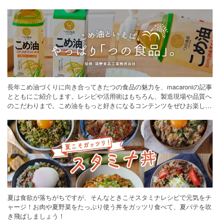
長年こめ油づくりに向き合ってきたつの食品の魅力を、macaroniの記事
とともにご紹介します。レシピや活用術はもちろん、製造現場や品質へ
のこだわりまで。こめ油をもっと好きになるコンテンツをぜひお楽しみ
ください。
夏は食欲が落ちがちですが、そんなときこそスタミナレシピで元気をチ
ャージ！お肉や夏野菜をたっぷり使う丼をガッツリ食べて、夏バテを吹
き飛ばしましょう！