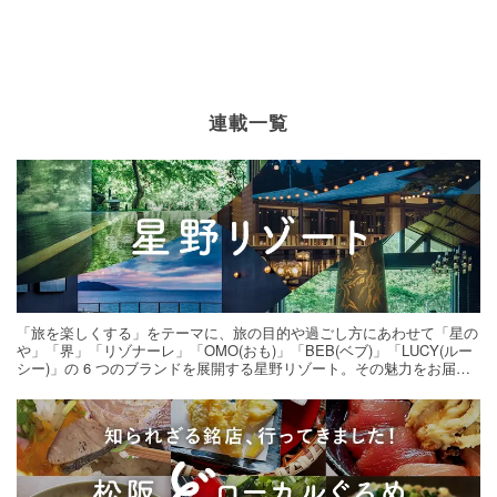
連載一覧
「旅を楽しくする」をテーマに、旅の目的や過ごし方にあわせて「星の
や」「界」「リゾナーレ」「OMO(おも)」「BEB(ベブ)」「LUCY(ルー
シー)」の 6 つのブランドを展開する星野リゾート。その魅力をお届け
する旅の連載。次の旅先探しのヒントにいかがですか？