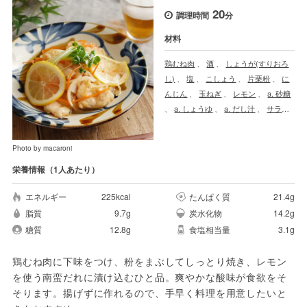
20
調理時間
分
材料
鶏むね肉
、
酒
、
しょうが(すりおろ
し)
、
塩
、
こしょう
、
片栗粉
、
に
んじん
、
玉ねぎ
、
レモン
、
a. 砂糖
、
a. しょうゆ
、
a. だし汁
、
サラダ
油
Photo by macaroni
栄養情報（1人あたり）
エネルギー
225kcal
たんぱく質
21.4g
脂質
9.7g
炭水化物
14.2g
糖質
12.8g
食塩相当量
3.1g
鶏むね肉に下味をつけ、粉をまぶしてしっとり焼き、レモン
を使う南蛮だれに漬け込むひと品。爽やかな酸味が食欲をそ
そります。揚げずに作れるので、手早く料理を用意したいと