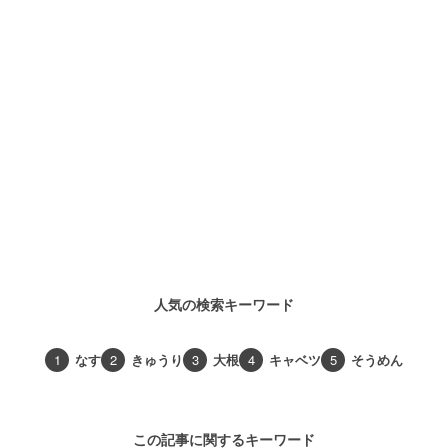
人気の検索キーワード
1
なす
2
きゅうり
3
大根
4
キャベツ
5
そうめん
この記事に関するキーワード