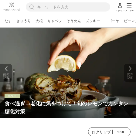
ログイン
メニュー
なす
きゅうり
大根
キャベツ
そうめん
ズッキーニ
ゴーヤ
ピーマ
前の
次の
記事
記事
食べ過ぎ→老化に気をつけて！旬のレモンでカンタン
糖化対策
938
クリップ