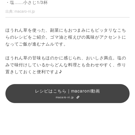
・塩……小さじ1/3杯
出典:
macaro-ni.jp
ほうれん草を使った、副菜にもおつまみにもピッタリなこち
らのレシピをご紹介。ゴマ油と桜えびの風味がアクセントに
なってご飯が進むナムルです。

ほうれん草の甘味もほのかに感じられ、おいしさ満点。塩の
みで味付けしているからどんな料理とも合わせやすく、作り
置きしておくと便利ですよ♪ 
レシピはこちら｜macaroni動画
macaro-ni.jp