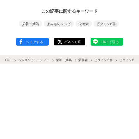
この記事に関するキーワード
栄養・効能
よみものレシピ
栄養素
ビタミンB群
TOP
ヘルス&ビューティー
栄養・効能
栄養素
ビタミンB群
ビタミンB2