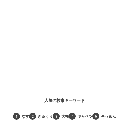
人気の検索キーワード
1
なす
2
きゅうり
3
大根
4
キャベツ
5
そうめん