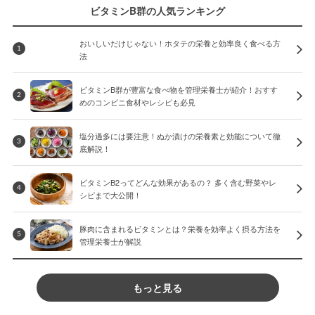
ビタミンB群の人気ランキング
おいしいだけじゃない！ホタテの栄養と効率良く食べる方
1
法
ビタミンB群が豊富な食べ物を管理栄養士が紹介！おすす
2
めのコンビニ食材やレシピも必見
塩分過多には要注意！ぬか漬けの栄養素と効能について徹
3
底解説！
ビタミンB2ってどんな効果があるの？ 多く含む野菜やレ
4
シピまで大公開！
豚肉に含まれるビタミンとは？栄養を効率よく摂る方法を
5
管理栄養士が解説
もっと見る