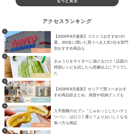
もっと見る
アクセスランキング
1
【2026年8月最新】コストコおすすめ121
選。300名に聞いた買うべき人気1位＆部門
別おすすめ商品も
2
きゅうりをサイダーに漬けるだけ！話題の
韓国レシピを試したら想像以上にアリでし
た
3
【2026年8月最新】セリアで買うべきおす
すめ商品総まとめ。雑貨や収納グッズも
4
入手困難のセブン「じゅわっとしたハチミ
ツパン」は口コミ通り？よりおいしくなる
食べ方も検証
5