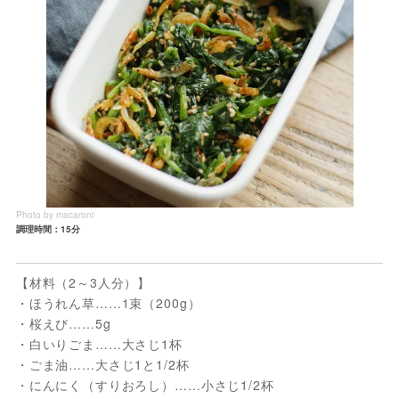
Photo by macaroni
調理時間：15分
【材料（2～3人分）】
・ほうれん草……1束（200g）
・桜えび……5g
・白いりごま……大さじ1杯
・ごま油……大さじ1と1/2杯
・にんにく（すりおろし）……小さじ1/2杯