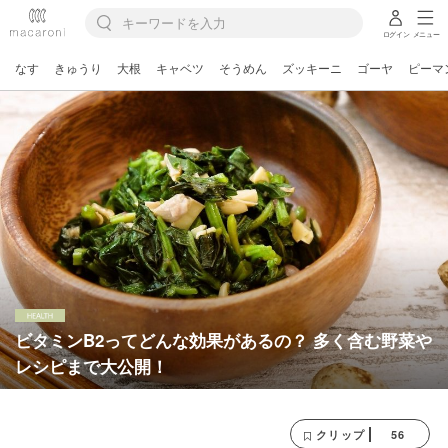
ログイン
メニュー
なす
きゅうり
大根
キャベツ
そうめん
ズッキーニ
ゴーヤ
ピーマ
ビタミンB2ってどんな効果があるの？ 多く含む野菜や
レシピまで大公開！
56
クリップ