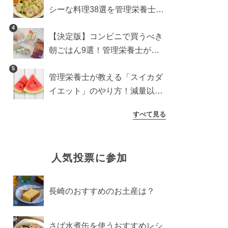
シーな料理38選を管理栄養士が
紹介
4
【決定版】コンビニで買うべき
朝ごはん9選！管理栄養士がロ
ーソン・セブン・ファミマから
5
管理栄養士が教える「スイカダ
厳選
イエット」のやり方！減量以外
の効果も必見
すべて見る
人気投票に参加
長崎のおすすめのお土産は？
さば水煮缶を使うおすすめレシ