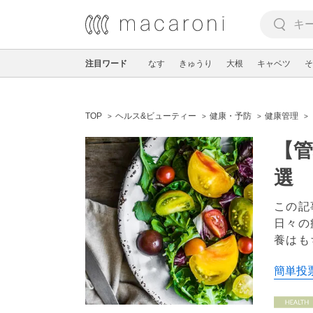
注目ワード
なす
きゅうり
大根
キャベツ
そ
TOP
ヘルス&ビューティー
健康・予防
健康管理
【管
選
この記
日々の
養はも
簡単投票