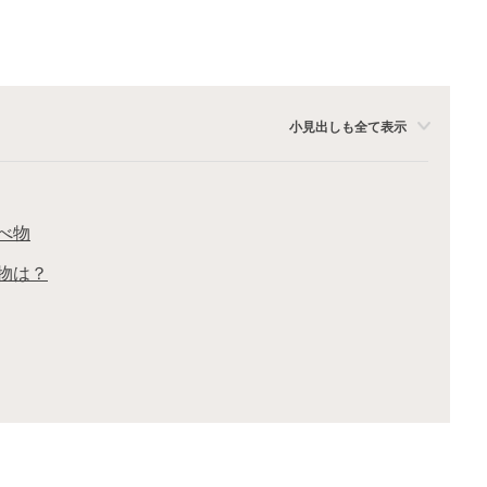
小見出しも全て表示
べ物
物は？