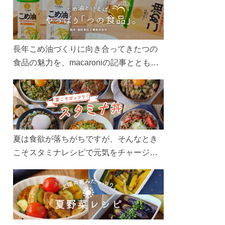
長年こめ油づくりに向き合ってきたつの
食品の魅力を、macaroniの記事とともに
ご紹介します。レシピや活用術はもちろ
ん、製造現場や品質へのこだわりまで。
こめ油をもっと好きになるコンテンツを
ぜひお楽しみください。
夏は食欲が落ちがちですが、そんなとき
こそスタミナレシピで元気をチャージ！
お肉や夏野菜をたっぷり使う丼をガッツ
リ食べて、夏バテを吹き飛ばしましょ
う！