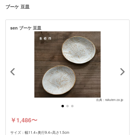
ブーケ 豆皿
sen ブーケ 豆皿
出典：rakuten.co.jp
￥1,486〜
サイズ：幅11.4×奥行9.4×高さ1.5cm