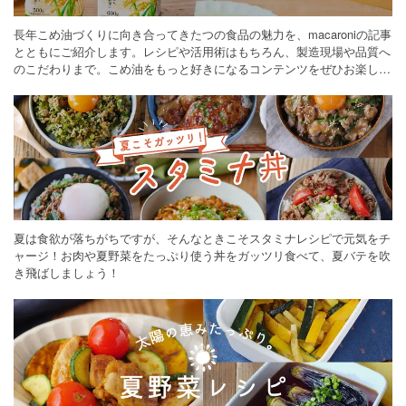
長年こめ油づくりに向き合ってきたつの食品の魅力を、macaroniの記事
とともにご紹介します。レシピや活用術はもちろん、製造現場や品質へ
のこだわりまで。こめ油をもっと好きになるコンテンツをぜひお楽しみ
ください。
夏は食欲が落ちがちですが、そんなときこそスタミナレシピで元気をチ
ャージ！お肉や夏野菜をたっぷり使う丼をガッツリ食べて、夏バテを吹
き飛ばしましょう！