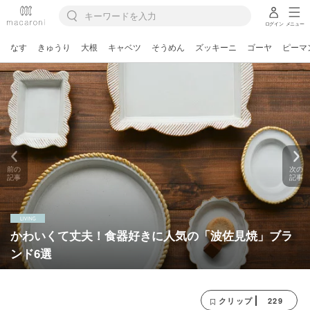
ログイン
メニュー
なす
きゅうり
大根
キャベツ
そうめん
ズッキーニ
ゴーヤ
ピーマ
前の
次の
記事
記事
かわいくて丈夫！食器好きに人気の「波佐見焼」ブラ
ンド6選
229
クリップ