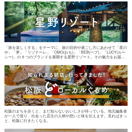
「旅を楽しくする」をテーマに、旅の目的や過ごし方にあわせて「星の
や」「界」「リゾナーレ」「OMO(おも)」「BEB(ベブ)」「LUCY(ルー
シー)」の 6 つのブランドを展開する星野リゾート。その魅力をお届け
する旅の連載。次の旅先探しのヒントにいかがですか？
松阪のまちを歩くと、まだ知らないおいしさが待っている。地元編集者
が一人で巡り、出会った店主の人柄や想いと味を伝えます。見ればきっ
と、松阪に行きたくなる。