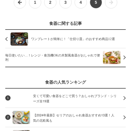
1
2
3
4
5
食器に関する記事
ワンプレートが簡単に！「仕切り皿」のおすすめ商品12選
毎日使いたい…！レンジ・食洗機OKの木製風食器がおしゃれで便
利
食器の人気ランキング
安くて可愛い食器をどこで買う？おしゃれブランド・シリ
1
ーズ全19選
【2024年最新】セリアのおしゃれ食器おすすめ13選！人
2
気の北欧風も