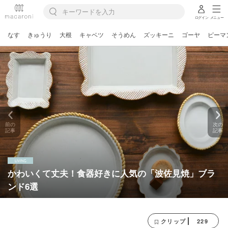
ログイン
メニュー
なす
きゅうり
大根
キャベツ
そうめん
ズッキーニ
ゴーヤ
ピーマ
前の
次の
記事
記事
かわいくて丈夫！食器好きに人気の「波佐見焼」ブラ
ンド6選
229
クリップ