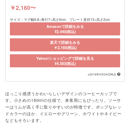
￥2,160〜
サイズ：マグ幅9.8×奥行7×高さ6cm、プレート直径13×高さ2cm
Amazonで詳細をみる
¥2,440(税込)
楽天で詳細をみる
￥2,160(税込)
Yahoo!ショッピングで詳細を見る
¥4,583(税込)
※2019年4月24日時点
ほっこり感漂うかわいらしいデザインのコーヒーカップで
す。小さめの180mlの仕様で、来客用にもぴったり。ソーサ
ーはリムが高く手に取りやすいのが特徴です。ポップなレッ
ドカラーのほか、イエローやグリーン、ホワイトやネイビー
などもそろいます。