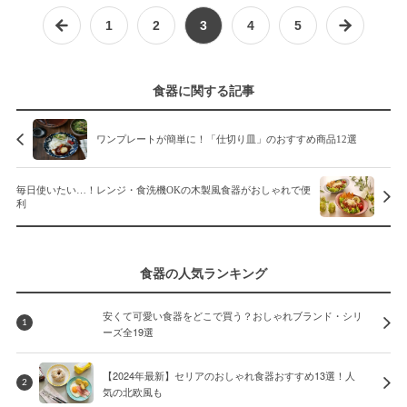
1
2
3
4
5
食器に関する記事
ワンプレートが簡単に！「仕切り皿」のおすすめ商品12選
毎日使いたい…！レンジ・食洗機OKの木製風食器がおしゃれで便
利
食器の人気ランキング
安くて可愛い食器をどこで買う？おしゃれブランド・シリ
1
ーズ全19選
【2024年最新】セリアのおしゃれ食器おすすめ13選！人
2
気の北欧風も