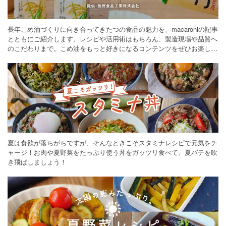
長年こめ油づくりに向き合ってきたつの食品の魅力を、macaroniの記事
とともにご紹介します。レシピや活用術はもちろん、製造現場や品質へ
のこだわりまで。こめ油をもっと好きになるコンテンツをぜひお楽しみ
ください。
夏は食欲が落ちがちですが、そんなときこそスタミナレシピで元気をチ
ャージ！お肉や夏野菜をたっぷり使う丼をガッツリ食べて、夏バテを吹
き飛ばしましょう！