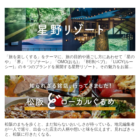
「旅を楽しくする」をテーマに、旅の目的や過ごし方にあわせて「星の
や」「界」「リゾナーレ」「OMO(おも)」「BEB(ベブ)」「LUCY(ルー
シー)」の 6 つのブランドを展開する星野リゾート。その魅力をお届け
する旅の連載。次の旅先探しのヒントにいかがですか？
松阪のまちを歩くと、まだ知らないおいしさが待っている。地元編集者
が一人で巡り、出会った店主の人柄や想いと味を伝えます。見ればきっ
と、松阪に行きたくなる。