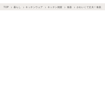
TOP
暮らし
キッチンウェア
キッチン雑貨
食器
かわいくて丈夫！食器好