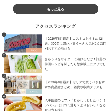
もっと見る
アクセスランキング
1
【2026年8月最新】コストコおすすめ121
選。300名に聞いた買うべき人気1位＆部門
別おすすめ商品も
2
きゅうりをサイダーに漬けるだけ！話題の
韓国レシピを試したら想像以上にアリでし
た
3
【2026年8月最新】セリアで買うべきおす
すめ商品総まとめ。雑貨や収納グッズも
4
入手困難のセブン「じゅわっとしたハチミ
ツパン」は口コミ通り？よりおいしくなる
食べ方も検証