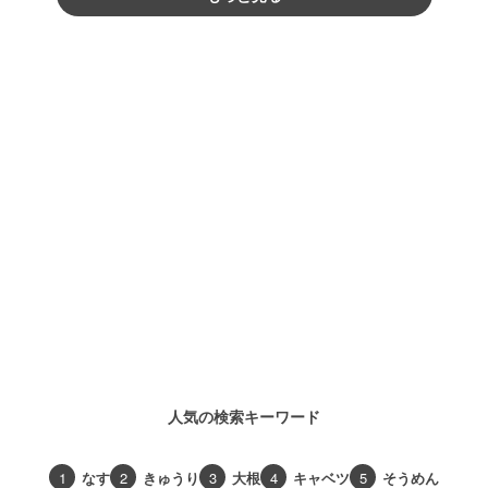
人気の検索キーワード
1
なす
2
きゅうり
3
大根
4
キャベツ
5
そうめん