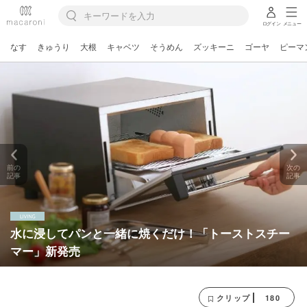
ログイン
メニュー
なす
きゅうり
大根
キャベツ
そうめん
ズッキーニ
ゴーヤ
ピーマ
前の
次の
記事
記事
水に浸してパンと一緒に焼くだけ！「トーストスチー
マー」新発売
180
クリップ