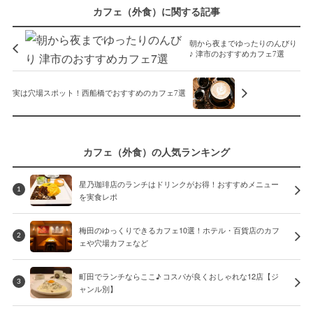
カフェ（外食）に関する記事
朝から夜までゆったりのんびり
♪ 津市のおすすめカフェ7選
実は穴場スポット！西船橋でおすすめのカフェ7選
カフェ（外食）の人気ランキング
星乃珈琲店のランチはドリンクがお得！おすすめメニュー
1
を実食レポ
梅田のゆっくりできるカフェ10選！ホテル・百貨店のカフ
2
ェや穴場カフェなど
町田でランチならここ♪ コスパが良くおしゃれな12店【ジ
3
ャンル別】