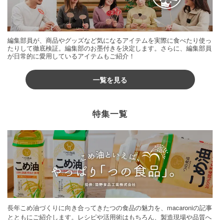
編集部員が、商品やグッズなど気になるアイテムを実際に食べたり使っ
たりして徹底検証。編集部のお墨付きを決定します。さらに、編集部員
が日常的に愛用しているアイテムもご紹介！
一覧を見る
特集一覧
長年こめ油づくりに向き合ってきたつの食品の魅力を、macaroniの記事
とともにご紹介します。レシピや活用術はもちろん、製造現場や品質へ