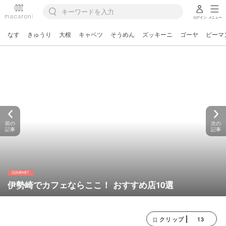
ログイン
メニュー
なす
きゅうり
大根
キャベツ
そうめん
ズッキーニ
ゴーヤ
ピーマ
前の
次の
記事
記事
伊勢崎でカフェならここ！ おすすめ店10選
13
クリップ