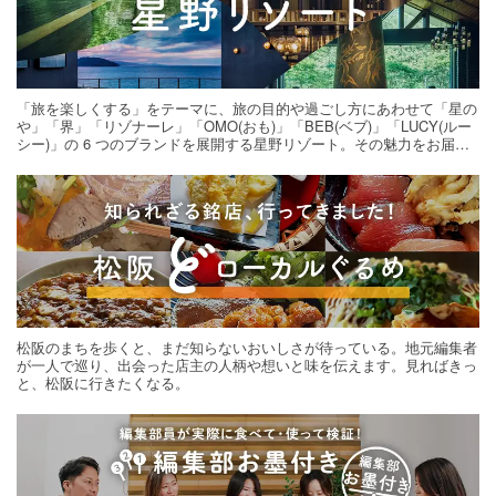
「旅を楽しくする」をテーマに、旅の目的や過ごし方にあわせて「星の
や」「界」「リゾナーレ」「OMO(おも)」「BEB(ベブ)」「LUCY(ルー
シー)」の 6 つのブランドを展開する星野リゾート。その魅力をお届け
する旅の連載。次の旅先探しのヒントにいかがですか？
松阪のまちを歩くと、まだ知らないおいしさが待っている。地元編集者
が一人で巡り、出会った店主の人柄や想いと味を伝えます。見ればきっ
と、松阪に行きたくなる。