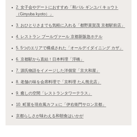
2. 女子会やデートにおすすめ「和バル ギンユバ キョウト
（Ginyuba kyoto）」
3. おひとりさまでも気軽に入れる「都野菜賀茂 京都駅前店」
4. レストラン ブールヴァール 京都新阪急ホテル
5. 5つのエリアで構成された「オールデイダイニング カザ」
6. 京都駅から直結！日本料理「浮橋」
7. 源氏物語をイメージした洋個室「京大和屋」
8. 老舗の味を会席料理で「京料理 たん熊北店」
9. 癒しの空間「レストランタワーテラス」
10. 町屋を現在風カフェに「伊右衛門サロン京都」
京都らしさが味わえる和朝食はいかが