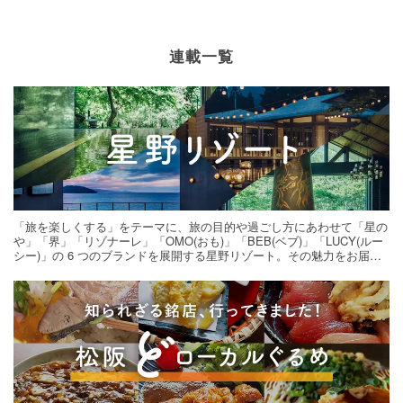
連載一覧
「旅を楽しくする」をテーマに、旅の目的や過ごし方にあわせて「星の
や」「界」「リゾナーレ」「OMO(おも)」「BEB(ベブ)」「LUCY(ルー
シー)」の 6 つのブランドを展開する星野リゾート。その魅力をお届け
する旅の連載。次の旅先探しのヒントにいかがですか？