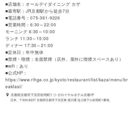
■店舗名：オールデイダイニング カザ

■最寄駅：JR京都駅から徒歩7分

■電話番号：075-361-9226

■営業時間：6:30～22:00

モーニング 6:30～10:00

ランチ 11:30～15:00

ディナー 17:30～21:00

■定休日：年中無休

■禁煙・喫煙：全面禁煙（店外、屋外に喫煙スペースあり）

■wifi：あり

■公式HP：
https://www.rihga.co.jp/kyoto/restaurant/list/kaza/menu/br
eakfast/
京都府京都市下京区松明町1 リ-ガロイヤルホテル京都1F
日本、〒600-8237 京都府京都市下京区東 堀川通 塩小路下ル松明町1番地