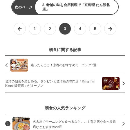
8. 老舗の味を会席料理で「京料理 たん熊北
次のページ
店」
1
2
3
4
5
朝食に関する記事
迷ったらここ！京都のおすすめモーニング7選
台湾の朝食を楽しめる。ダンビンと台湾茶の専門店「Dang Tea
House 暖茶房」がオープン
朝食の人気ランキング
名古屋でモーニングを食べるならここ！有名店や食べ放題
1
店などおすすめ20選