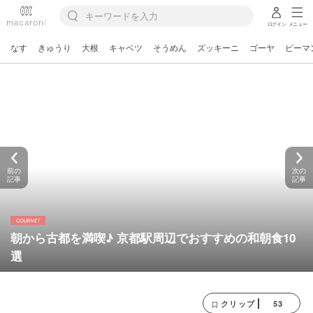
ログイン
メニュー
なす
きゅうり
大根
キャベツ
そうめん
ズッキーニ
ゴーヤ
ピーマ
前の
次の
記事
記事
朝から古都を満喫♪ 京都駅周辺でおすすめの和朝食10
選
53
クリップ