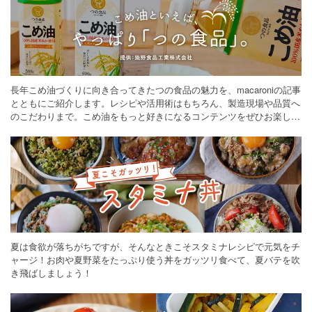
長年こめ油づくりに向き合ってきたつの食品の魅力を、macaroniの記事
とともにご紹介します。レシピや活用術はもちろん、製造現場や品質へ
のこだわりまで。こめ油をもっと好きになるコンテンツをぜひお楽しみ
ください。
夏は食欲が落ちがちですが、そんなときこそスタミナレシピで元気をチ
ャージ！お肉や夏野菜をたっぷり使う丼をガッツリ食べて、夏バテを吹
き飛ばしましょう！