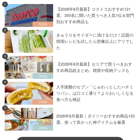
1
【2026年8月最新】コストコおすすめ121
選。300名に聞いた買うべき人気1位＆部門
別おすすめ商品も
2
きゅうりをサイダーに漬けるだけ！話題の
韓国レシピを試したら想像以上にアリでし
た
3
【2026年8月最新】セリアで買うべきおす
すめ商品総まとめ。雑貨や収納グッズも
4
入手困難のセブン「じゅわっとしたハチミ
ツパン」は口コミ通り？よりおいしくなる
食べ方も検証
5
2026年8月最新｜ダイソーおすすめ商品153
選。使って良かった神アイテムを厳選