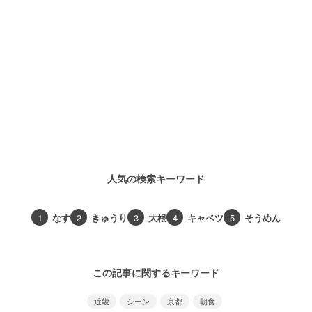
人気の検索キーワード
1
なす
2
きゅうり
3
大根
4
キャベツ
5
そうめん
この記事に関するキーワード
近畿
シーン
京都
朝食