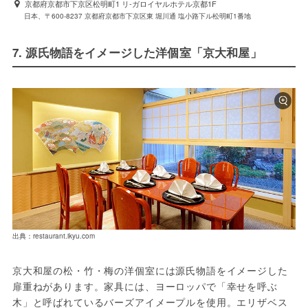
京都府京都市下京区松明町1 リ-ガロイヤルホテル京都1F
日本、〒600-8237 京都府京都市下京区東 堀川通 塩小路下ル松明町1番地
7. 源氏物語をイメージした洋個室「京大和屋」
出典：restaurant.ikyu.com
京大和屋の松・竹・梅の洋個室には源氏物語をイメージした
扉重ねがあります。家具には、ヨーロッパで「幸せを呼ぶ
木」と呼ばれているバーズアイメープルを使用。エリザベス