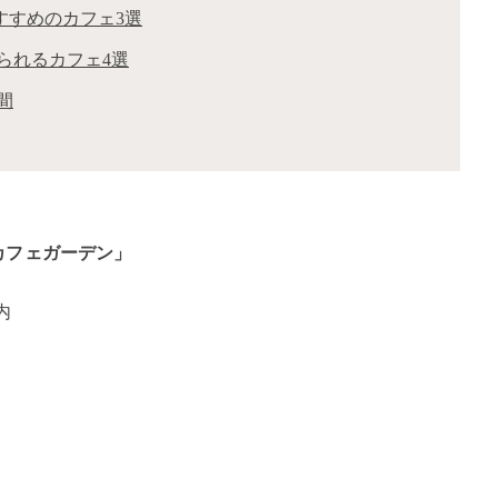
すすめのカフェ3選
られるカフェ4選
間
カフェガーデン」