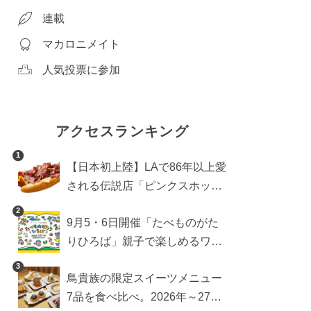
連載
マカロニメイト
人気投票に参加
アクセスランキング
1
【日本初上陸】LAで86年以上愛
される伝説店「ピンクスホット
ドッグス」が年内に東京へ。ホ
2
9月5・6日開催「たべものがた
ットドッグブーム到来!?
りひろば」親子で楽しめるワー
クショップや試食・キッチンカ
3
鳥貴族の限定スイーツメニュー
ーなどをご紹介
7品を食べ比べ。2026年～27年