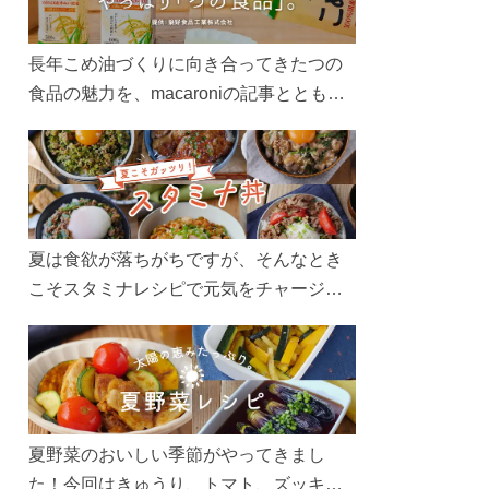
長年こめ油づくりに向き合ってきたつの
食品の魅力を、macaroniの記事とともに
ご紹介します。レシピや活用術はもちろ
ん、製造現場や品質へのこだわりまで。
こめ油をもっと好きになるコンテンツを
ぜひお楽しみください。
夏は食欲が落ちがちですが、そんなとき
こそスタミナレシピで元気をチャージ！
お肉や夏野菜をたっぷり使う丼をガッツ
リ食べて、夏バテを吹き飛ばしましょ
う！
夏野菜のおいしい季節がやってきまし
た！今回はきゅうり、トマト、ズッキー