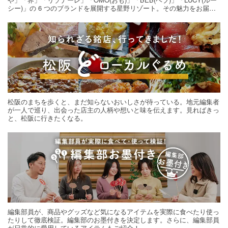
シー)」の 6 つのブランドを展開する星野リゾート。その魅力をお届け
する旅の連載。次の旅先探しのヒントにいかがですか？
松阪のまちを歩くと、まだ知らないおいしさが待っている。地元編集者
が一人で巡り、出会った店主の人柄や想いと味を伝えます。見ればきっ
と、松阪に行きたくなる。
編集部員が、商品やグッズなど気になるアイテムを実際に食べたり使っ
たりして徹底検証。編集部のお墨付きを決定します。さらに、編集部員
が日常的に愛用しているアイテムもご紹介！