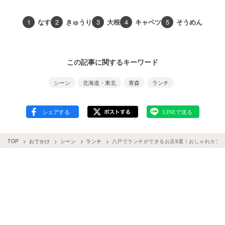
1
なす
2
きゅうり
3
大根
4
キャベツ
5
そうめん
この記事に関するキーワード
シーン
北海道・東北
青森
ランチ
TOP
おでかけ
シーン
ランチ
八戸でランチができるお店9選！おしゃれカフ