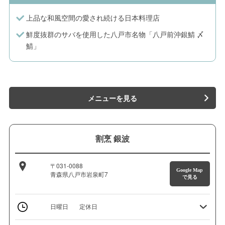
上品な和風空間の愛され続ける日本料理店
鮮度抜群のサバを使用した八戸市名物「八戸前沖銀鯖 〆
鯖」
メニューを見る
割烹 銀波
〒031-0088
Google Map
青森県八戸市岩泉町7
で見る
日曜日
定休日