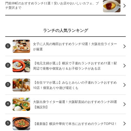
門前仲町のおすすめランチ11選！安いお店やおいしいカフェ、プ
チ贅沢まで
ランチの人気ランキング
女子に人気の梅田おすすめランチ12選！大阪在住ライター
1
が厳選
【地元主婦が選ぶ】横浜で子連れランチおすすめ11選！駅
2
周辺で座敷や個室あり＆お子様ランチがある店
【在住ママが選ぶ】みなとみらいの子連れランチおすすめ
3
10店！個室ありや遊び場近くも
大阪出身ライター厳選！大阪駅直結のおすすめランチ20選
4
【施設別】
【最新版】横浜中華街で本当におすすめのランチTOP12！
5