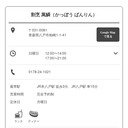
割烹 萬鱗（かっぽう ばんりん）
〒031-0081
Google Map
青森県八戸市柏崎1-1-41
で見る
日曜日
12:00〜14:00
17:00〜21:00
0178-24-1021
最寄駅
JR本八戸駅 徒歩3分、JR八戸駅 車15分
営業時間
完全予約制
定休日
月曜日
ランチ
ディナー