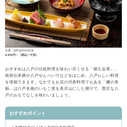
出典：gaff.gurunavi.jp
8,800円～（税込／サ別）
おすすめは八戸の伝統料理を味わい尽くせる「郷土会席」。
南部伝承膳や八戸せんべい汁などをはじめ、八戸らしい料理
を堪能できます。なかでもお店の代表料理でもある「磯の誉
鍋」は八戸名物のいちご煮を具沢山にした潮汁で、贅沢な八
戸のおもてなしを味わいましょう。
おすすめポイント