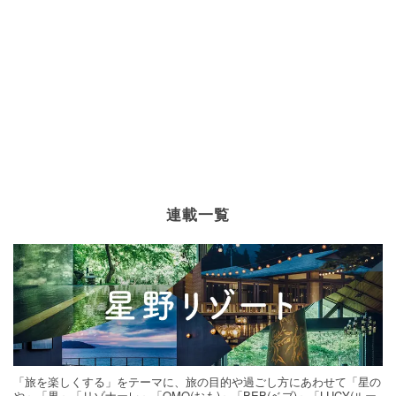
連載一覧
「旅を楽しくする」をテーマに、旅の目的や過ごし方にあわせて「星の
や」「界」「リゾナーレ」「OMO(おも)」「BEB(ベブ)」「LUCY(ルー