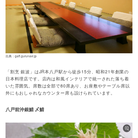
出典：gaff.gurunavi.jp
「割烹 銀波」はJR本八戸駅から徒歩15分、昭和21年創業の
日本料理店です。店内は和風インテリアで統一された落ち着
いた雰囲気。席数は全部で80席あり、お座敷やテーブル席以
外にもおしゃれなカウンター席も設けられています。
八戸前沖銀鯖 〆鯖