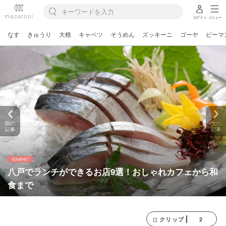
ログイン
メニュー
なす
きゅうり
大根
キャベツ
そうめん
ズッキーニ
ゴーヤ
ピーマ
前の
次の
記事
記事
八戸でランチができるお店9選！おしゃれカフェから和
食まで
2
クリップ