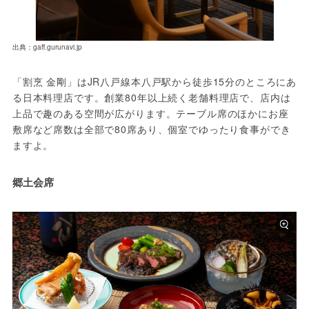
出典：gaff.gurunavi.jp
「割烹 金剛」はJR八戸線本八戸駅から徒歩15分のところにあ
る日本料理店です。創業80年以上続く老舗料理店で、店内は
上品で趣のある空間が広がります。テーブル席のほかにお座
敷席など席数は全部で80席あり、個室でゆったり食事ができ
ますよ。
郷土会席