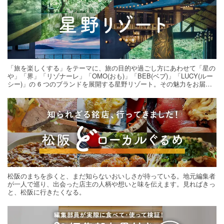
「旅を楽しくする」をテーマに、旅の目的や過ごし方にあわせて「星の
や」「界」「リゾナーレ」「OMO(おも)」「BEB(ベブ)」「LUCY(ルー
シー)」の 6 つのブランドを展開する星野リゾート。その魅力をお届け
する旅の連載。次の旅先探しのヒントにいかがですか？
松阪のまちを歩くと、まだ知らないおいしさが待っている。地元編集者
が一人で巡り、出会った店主の人柄や想いと味を伝えます。見ればきっ
と、松阪に行きたくなる。