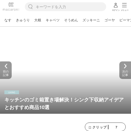
ログイン
メニュー
なす
きゅうり
大根
キャベツ
そうめん
ズッキーニ
ゴーヤ
ピーマ
前の
次の
記事
記事
キッチンのゴミ箱置き場解決！シンク下収納アイデア
とおすすめ商品10選
7
クリップ