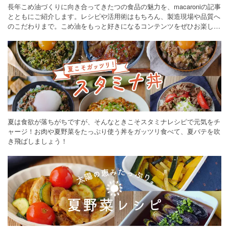
長年こめ油づくりに向き合ってきたつの食品の魅力を、macaroniの記事
とともにご紹介します。レシピや活用術はもちろん、製造現場や品質へ
のこだわりまで。こめ油をもっと好きになるコンテンツをぜひお楽しみ
ください。
夏は食欲が落ちがちですが、そんなときこそスタミナレシピで元気をチ
ャージ！お肉や夏野菜をたっぷり使う丼をガッツリ食べて、夏バテを吹
き飛ばしましょう！