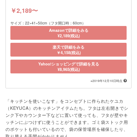
￥2,189〜
サイズ：22×41×50cm（フタ開口時：60cm）
Amazonで詳細をみる
¥2,189(税込)
楽天で詳細をみる
￥4,158(税込)
Yahoo!ショッピングで詳細を見る
¥8,965(税込)
※2019年12月10日時点
「キッチンを使いこなす」をコンセプトに作られたケユカ
（KEYUCA）のキッチンアイテムたち。フタは左右開きでシ
ンク下やカウンター下などに置いて使っても、フタが壁やキ
ッチンにぶつけずに使うことができます。ゴミ袋ストック用
のポケットも付いているので、袋の保管場所を確保したり、
取り替える手間がかかりません。