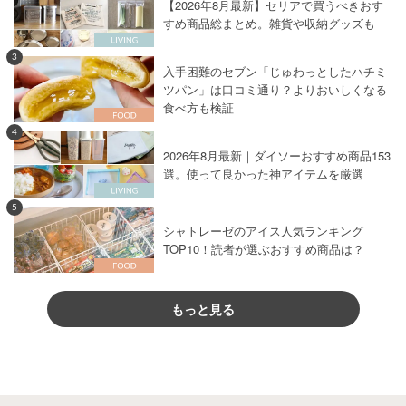
【2026年8月最新】セリアで買うべきおす
すめ商品総まとめ。雑貨や収納グッズも
3
入手困難のセブン「じゅわっとしたハチミ
ツパン」は口コミ通り？よりおいしくなる
食べ方も検証
4
2026年8月最新｜ダイソーおすすめ商品153
選。使って良かった神アイテムを厳選
5
シャトレーゼのアイス人気ランキング
TOP10！読者が選ぶおすすめ商品は？
もっと見る