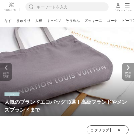
ログイン
メニュー
なす
きゅうり
大根
キャベツ
そうめん
ズッキーニ
ゴーヤ
ピーマ
前の
次の
記事
記事
人気のブランドエコバッグ13選！高級ブランドやメン
ズブランドまで
6
クリップ