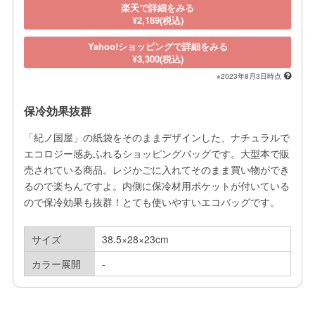
楽天で詳細をみる
¥2,189(税込)
Yahoo!ショッピングで詳細をみる
¥3,300(税込)
※2023年8月3日時点
保冷効果抜群
「紀ノ国屋」の紙袋をそのままデザインした、ナチュラルで
エコロジー感あふれるショッピングバッグです。大型本で販
売されている商品。レジかごに入れてそのまま買い物ができ
るので楽ちんですよ。内側に保冷材用ポケットが付いている
ので保冷効果も抜群！とても使いやすいエコバッグです。
サイズ
38.5×28×23cm
カラー展開
-