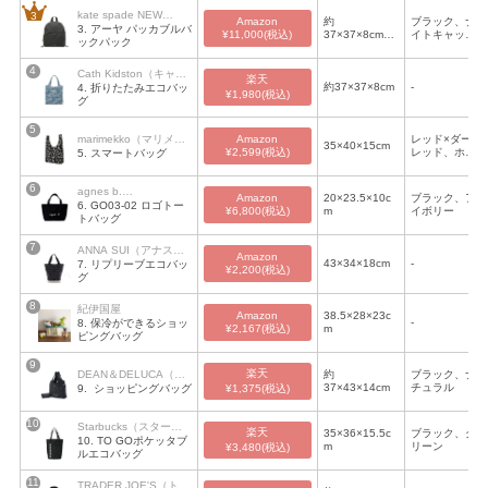
（約
kate spade NEW
22×40×11cm
Amazon
約
ブラック、ナ
）
3. アーヤ パッカブルバ
YORK（ケイトスペー
¥11,000(税込)
37×37×8cm28
イトキャッ
ックパック
ド・ニューヨーク）
×35×11cm
プ、ブライト
マゼンタ
Cath Kidston（キャス
楽天
約37×37×8cm
-
4. 折りたたみエコバッ
キッドソン）
¥1,980(税込)
グ
Amazon
marimekko（マリメッ
レッド×ダーク
35×40×15cm
¥2,599(税込)
レッド、ホワ
5. スマートバッグ
コ）
イト×ブラック
×オリーブ
agnes b.
Amazon
20×23.5×10c
ブラック、ア
6. GO03-02 ロゴトー
VOYAGE（アニエスベ
¥6,800(税込)
m
イボリー
トバッグ
ー ボヤージュ）
ANNA SUI（アナス
Amazon
43×34×18cm
-
7. リプリーブエコバッ
イ）
¥2,200(税込)
グ
紀伊国屋
Amazon
38.5×28×23c
-
8. 保冷ができるショッ
¥2,167(税込)
m
ピングバッグ
楽天
DEAN＆DELUCA（デ
約
ブラック、ナ
37×43×14cm
チュラル
9.  ショッピングバッグ
¥1,375(税込)
ィーン＆デルーカ）
Starbucks（スターバ
楽天
35×36×15.5c
ブラック、グ
10. TO GOポケッタブ
ックス）
m
リーン
¥3,480(税込)
ルエコバッグ
TRADER JOE'S（トレ