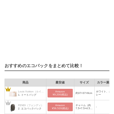
おすすめのエコバックをまとめて比較！
商品
最安値
サイズ
カラー展開
Amazon
Louis Vuitton（ルイ・
ホワイト、グ
約37×37×8cm
¥9,200(税込)
レー
1. トートバッグ
ヴィトン）
Amazon
FENDI（フェンディ）
チャーム（約
-
¥56,520(税込)
7.5×7.5×4.5c
2. エコバックパック
m）、リュック