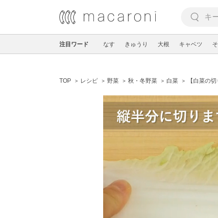
注目ワード
なす
きゅうり
大根
キャベツ
そ
TOP
レシピ
野菜
秋・冬野菜
白菜
【白菜の切