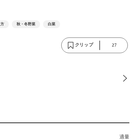
り方
秋・冬野菜
白菜
クリップ
27
適量