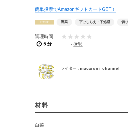
簡単投票でAmazonギフトカードGET！
野菜
下ごしらえ・下処理
切
調理時間
5 分
-
(0件)
ライター :
macaroni_channel
材料
白菜