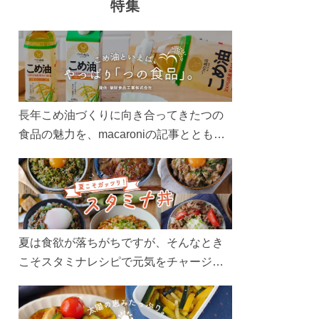
特集
長年こめ油づくりに向き合ってきたつの
食品の魅力を、macaroniの記事とともに
ご紹介します。レシピや活用術はもちろ
ん、製造現場や品質へのこだわりまで。
こめ油をもっと好きになるコンテンツを
ぜひお楽しみください。
夏は食欲が落ちがちですが、そんなとき
こそスタミナレシピで元気をチャージ！
お肉や夏野菜をたっぷり使う丼をガッツ
リ食べて、夏バテを吹き飛ばしましょ