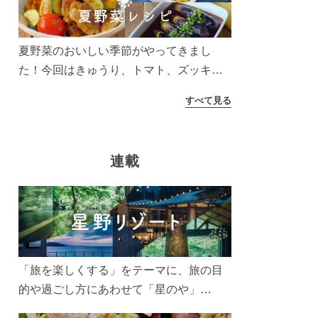
う！
夏野菜のおいしい季節がやってきまし
た！今回はきゅうり、トマト、ズッキー
ニなどを使ったレシピをご紹介します。
すべて見る
太陽の光をたっぷりあびた夏野菜は栄養
もたっぷり。美味しく食べてパワーチャ
ージしましょう♪
連載
「旅を楽しくする」をテーマに、旅の目
的や過ごし方にあわせて「星のや」
「界」「リゾナーレ」「OMO(おも)」「B