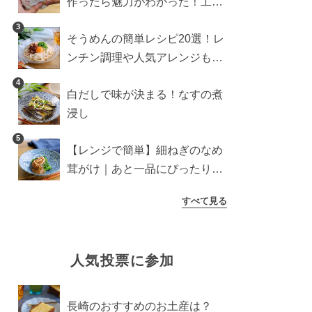
作ったら魅力がわかった！工程
10分の作り方
3
そうめんの簡単レシピ20選！レ
ンチン調理や人気アレンジも紹
介
4
白だしで味が決まる！なすの煮
浸し
5
【レンジで簡単】細ねぎのなめ
茸がけ｜あと一品にぴったり副
菜
すべて見る
人気投票に参加
長崎のおすすめのお土産は？