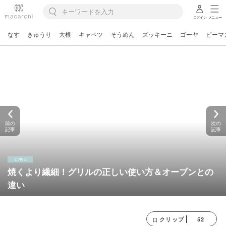
ログイン
メニュー
なす
きゅうり
大根
キャベツ
そうめん
ズッキーニ
ゴーヤ
ピーマ
前の
次の
記事
記事
焼くより繊細！グリルの正しい使い方＆オーブンとの
違い
52
クリップ