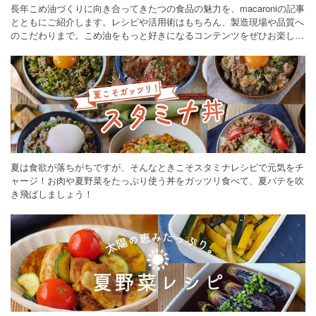
長年こめ油づくりに向き合ってきたつの食品の魅力を、macaroniの記事
とともにご紹介します。レシピや活用術はもちろん、製造現場や品質へ
のこだわりまで。こめ油をもっと好きになるコンテンツをぜひお楽しみ
ください。
夏は食欲が落ちがちですが、そんなときこそスタミナレシピで元気をチ
ャージ！お肉や夏野菜をたっぷり使う丼をガッツリ食べて、夏バテを吹
き飛ばしましょう！