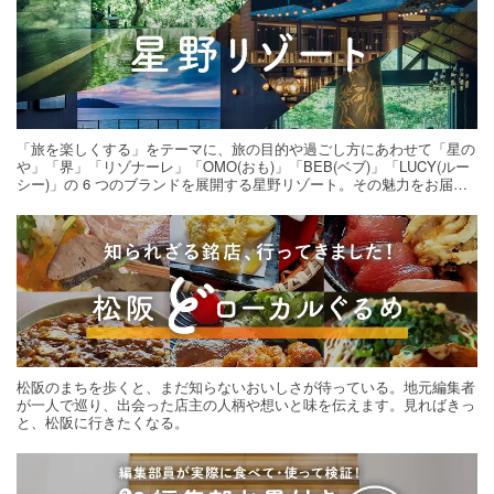
「旅を楽しくする」をテーマに、旅の目的や過ごし方にあわせて「星の
や」「界」「リゾナーレ」「OMO(おも)」「BEB(ベブ)」「LUCY(ルー
シー)」の 6 つのブランドを展開する星野リゾート。その魅力をお届け
する旅の連載。次の旅先探しのヒントにいかがですか？
松阪のまちを歩くと、まだ知らないおいしさが待っている。地元編集者
が一人で巡り、出会った店主の人柄や想いと味を伝えます。見ればきっ
と、松阪に行きたくなる。