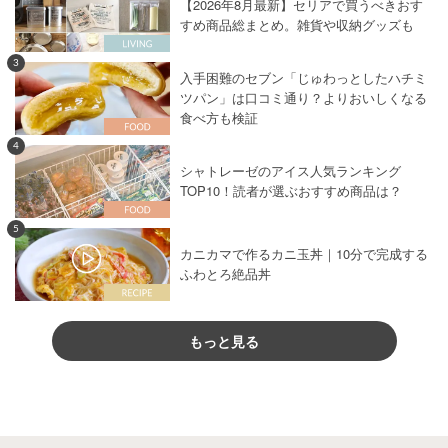
【2026年8月最新】セリアで買うべきおす
すめ商品総まとめ。雑貨や収納グッズも
3
入手困難のセブン「じゅわっとしたハチミ
ツパン」は口コミ通り？よりおいしくなる
食べ方も検証
4
シャトレーゼのアイス人気ランキング
TOP10！読者が選ぶおすすめ商品は？
5
カニカマで作るカニ玉丼｜10分で完成する
ふわとろ絶品丼
もっと見る