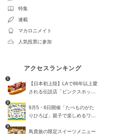
特集
連載
マカロニメイト
人気投票に参加
アクセスランキング
1
【日本初上陸】LAで86年以上愛
される伝説店「ピンクスホット
ドッグス」が年内に東京へ。ホ
2
9月5・6日開催「たべものがた
ットドッグブーム到来!?
りひろば」親子で楽しめるワー
クショップや試食・キッチンカ
3
鳥貴族の限定スイーツメニュー
ーなどをご紹介