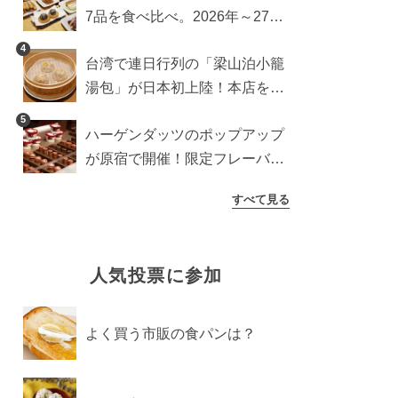
7品を食べ比べ。2026年～27年
に登場予定の商品を一挙紹介
4
台湾で連日行列の「梁山泊小籠
湯包」が日本初上陸！本店を知
るライターが魅力をレポート
5
ハーゲンダッツのポップアップ
が原宿で開催！限定フレーバー
や体験コンテンツをレポート
すべて見る
人気投票に参加
よく買う市販の食パンは？