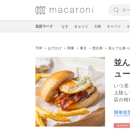
注目ワード
なす
きゅうり
大根
キャベツ
そ
TOP
おでかけ
関東
東京
恵比寿
並んでも食べ
並
ュ
いつ見
上陸し
店の特
簡単投票