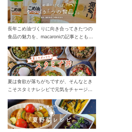
長年こめ油づくりに向き合ってきたつの
食品の魅力を、macaroniの記事とともに
ご紹介します。レシピや活用術はもちろ
ん、製造現場や品質へのこだわりまで。
こめ油をもっと好きになるコンテンツを
ぜひお楽しみください。
夏は食欲が落ちがちですが、そんなとき
こそスタミナレシピで元気をチャージ！
お肉や夏野菜をたっぷり使う丼をガッツ
リ食べて、夏バテを吹き飛ばしましょ
う！