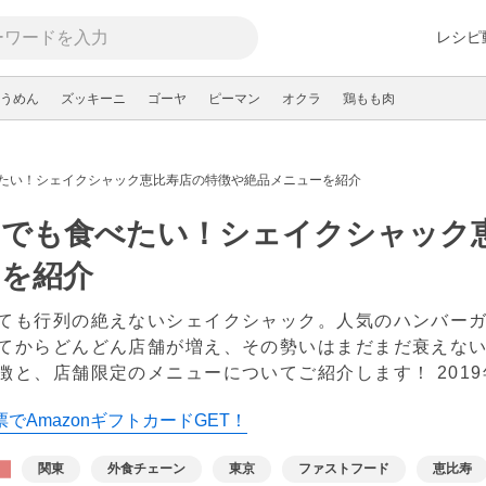
レシピ
うめん
ズッキーニ
ゴーヤ
ピーマン
オクラ
鶏もも肉
たい！シェイクシャック恵比寿店の特徴や絶品メニューを紹介
んでも食べたい！シェイクシャック
ーを紹介
ても行列の絶えないシェイクシャック。人気のハンバー
てからどんどん店舗が増え、その勢いはまだまだ衰えな
徴と、店舗限定のメニューについてご紹介します！
201
でAmazonギフトカードGET！
関東
外食チェーン
東京
ファストフード
恵比寿