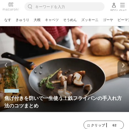
ログイン
メニュー
なす
きゅうり
大根
キャベツ
そうめん
ズッキーニ
ゴーヤ
ピーマ
前の
次の
記事
記事
焦げ付きを防いで一生使う！鉄フライパンの手入れ方
法のコツまとめ
62
クリップ