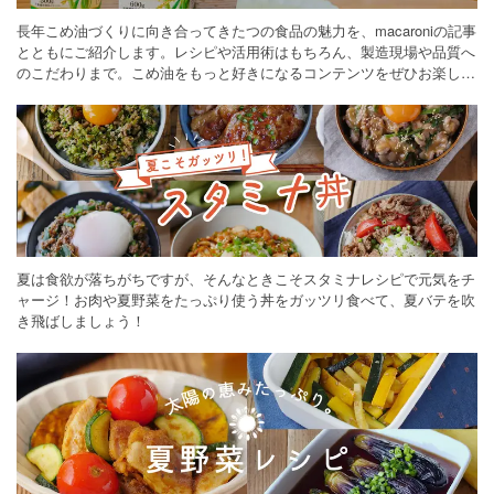
長年こめ油づくりに向き合ってきたつの食品の魅力を、macaroniの記事
とともにご紹介します。レシピや活用術はもちろん、製造現場や品質へ
のこだわりまで。こめ油をもっと好きになるコンテンツをぜひお楽しみ
ください。
夏は食欲が落ちがちですが、そんなときこそスタミナレシピで元気をチ
ャージ！お肉や夏野菜をたっぷり使う丼をガッツリ食べて、夏バテを吹
き飛ばしましょう！