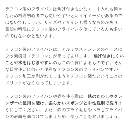
テフロン製のフライパンは焦げ付きも少なく、手入れも簡単
なため料理初心者でも使いやすいというイメージがあるので
はないでしょうか。サイズやデザインも様々なものがあり、
普段の料理にテフロン製のフライパンを使っている方も多い
のではないかと思います。

テフロン製のフライパンは、アルミやステンレスのベースに
フッ素樹脂（テフロン）が塗ってあります。 
焦げ付きにくい
ことや水をはじきやすい
のもこの性質によるものです。そん
な日常使いに何かと便利なテフロン製のフライパンですが、
テフロン加工が剥がれてしまうとテフロン製だということの
メリットがなくなってしまいます。

テフロン製のフライパンや鍋を使う際は、
鉄のたわしやクレ
ンザーの使用を避け、柔らかいスポンジと中性洗剤で洗う
よ
うにしてください。また、鉄のフライ返しやヘラもフライパ
ンの表面を傷つけてしまうため、使うことを避けましょう。