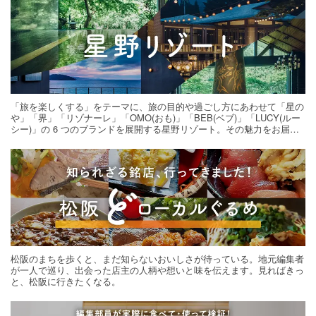
「旅を楽しくする」をテーマに、旅の目的や過ごし方にあわせて「星の
や」「界」「リゾナーレ」「OMO(おも)」「BEB(ベブ)」「LUCY(ルー
シー)」の 6 つのブランドを展開する星野リゾート。その魅力をお届け
する旅の連載。次の旅先探しのヒントにいかがですか？
松阪のまちを歩くと、まだ知らないおいしさが待っている。地元編集者
が一人で巡り、出会った店主の人柄や想いと味を伝えます。見ればきっ
と、松阪に行きたくなる。