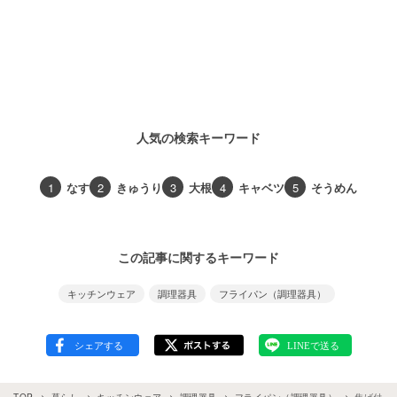
人気の検索キーワード
1
なす
2
きゅうり
3
大根
4
キャベツ
5
そうめん
この記事に関するキーワード
キッチンウェア
調理器具
フライパン（調理器具）