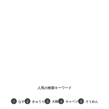
人気の検索キーワード
1
なす
2
きゅうり
3
大根
4
キャベツ
5
そうめん