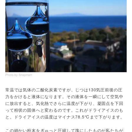
Photo by Snapmart
常温では気体の二酸化炭素ですが、じつは130気圧前後の圧
力をかけると液体になります。その液体を一瞬にして空気中
に放出すると、気化熱でさらに温度が下がり、凝固点を下回
って粉状の固体へと変わるのです。これがドライアイスのも
と。ドライアイスの温度はマイナス78.5℃まで下がります。
この細かい粉末をぎゅっと圧縮して塊にしたものが私たちが