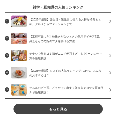
雑学・豆知識の人気ランキング
【2026年最新】誕生日・誕生月に使えるお得な特典まと
1
め。グルメからファッションまで
【工程写真つき】栓抜きがないときの代用アイデア7選。
2
身近なもので瓶のフタを開ける方法
チラシで作るゴミ箱がエコで便利すぎ！4パターンの作り
3
方を徹底解説
【2026年最新】ミスドの人気ランキングTOP10。みんな
4
のおすすめは？
ラムネのビー玉、どうやって出す？取り方やコツを写真付
5
きで徹底解説！
もっと見る