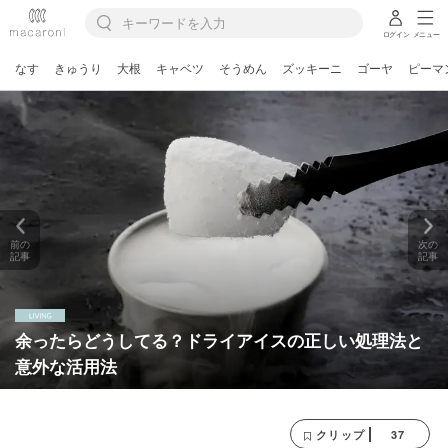
ログイン
メニュー
なす
きゅうり
大根
キャベツ
そうめん
ズッキーニ
ゴーヤ
ピーマ
前の
次の
記事
記事
余ったらどうしてる？ドライアイスの正しい処理法と
意外な活用法
37
クリップ