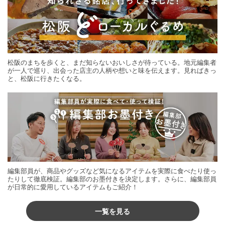
松阪のまちを歩くと、まだ知らないおいしさが待っている。地元編集者
が一人で巡り、出会った店主の人柄や想いと味を伝えます。見ればきっ
と、松阪に行きたくなる。
編集部員が、商品やグッズなど気になるアイテムを実際に食べたり使っ
たりして徹底検証。編集部のお墨付きを決定します。さらに、編集部員
が日常的に愛用しているアイテムもご紹介！
一覧を見る