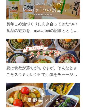
長年こめ油づくりに向き合ってきたつの
食品の魅力を、macaroniの記事とともに
ご紹介します。レシピや活用術はもちろ
ん、製造現場や品質へのこだわりまで。
こめ油をもっと好きになるコンテンツを
ぜひお楽しみください。
夏は食欲が落ちがちですが、そんなとき
こそスタミナレシピで元気をチャージ！
お肉や夏野菜をたっぷり使う丼をガッツ
リ食べて、夏バテを吹き飛ばしましょ
う！