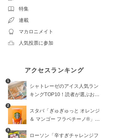
特集
連載
マカロニメイト
人気投票に参加
アクセスランキング
1
シャトレーゼのアイス人気ラン
キングTOP10！読者が選ぶおす
すめ商品は？
2
スタバ「ぎゅぎゅっと オレンジ
＆ マンゴー フラペチーノ®」の
正解カスタム。最後のひとくち
3
ローソン「辛すぎチャレンジフ
まで果肉ごろごろ！