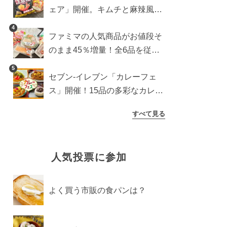
ェア」開催。キムチと麻辣風の
激辛注意な2品を食べ比べ
4
ファミマの人気商品がお値段そ
のまま45％増量！全6品を従来
品と徹底比較
5
セブン‐イレブン「カレーフェ
ス」開催！15品の多彩なカレー
商品が登場
すべて見る
人気投票に参加
よく買う市販の食パンは？