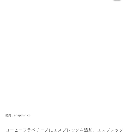
出典：snapdish.co
コーヒーフラペチーノにエスプレッソを追加。エスプレッソ