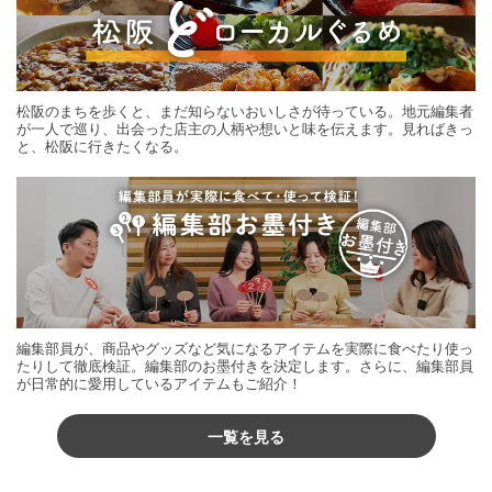
松阪のまちを歩くと、まだ知らないおいしさが待っている。地元編集者
が一人で巡り、出会った店主の人柄や想いと味を伝えます。見ればきっ
と、松阪に行きたくなる。
編集部員が、商品やグッズなど気になるアイテムを実際に食べたり使っ
たりして徹底検証。編集部のお墨付きを決定します。さらに、編集部員
が日常的に愛用しているアイテムもご紹介！
一覧を見る