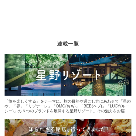
連載一覧
「旅を楽しくする」をテーマに、旅の目的や過ごし方にあわせて「星の
や」「界」「リゾナーレ」「OMO(おも)」「BEB(ベブ)」「LUCY(ルー
シー)」の 6 つのブランドを展開する星野リゾート。その魅力をお届け
する旅の連載。次の旅先探しのヒントにいかがですか？