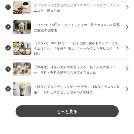
ディカフェにできるのはどれ？スタバ「ノンカフェインメ
1
ニュー」総まとめ
スタバの1000円カスタマイズまとめ。贅沢カスタムの限界
2
に挑戦する方法
【スタバ】700円チケットをほぼ使い切るドリンク・カス
タムはこれ！「意外と悩む」「せっかくなら無駄なく」を
3
解決
【保存版】スタバおすすめカスタム一覧！人気の裏メニュ
4
ー、無料・有料の基本カスタマイズまとめ
「ほうじ茶＆クラシックティー ラテ」の激うまカスタム5
5
選！「おいしすぎる」とやみつきの味に
もっと見る