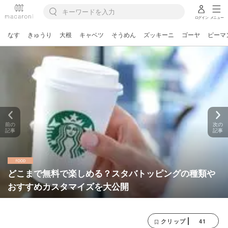
ログイン
メニュー
なす
きゅうり
大根
キャベツ
そうめん
ズッキーニ
ゴーヤ
ピーマ
前の
次の
記事
記事
どこまで無料で楽しめる？スタバトッピングの種類や
おすすめカスタマイズを大公開
41
クリップ