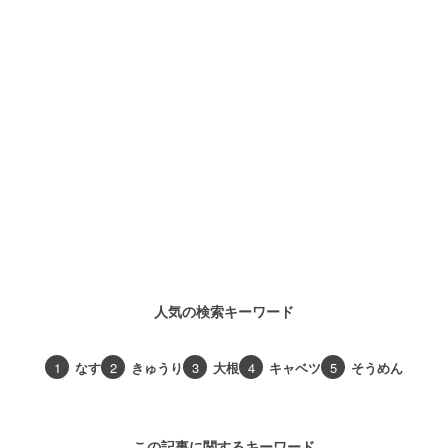
人気の検索キーワード
1
なす
2
きゅうり
3
大根
4
キャベツ
5
そうめん
この記事に関するキーワード