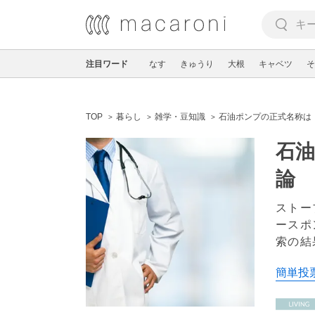
注目ワード
なす
きゅうり
大根
キャベツ
そ
TOP
暮らし
雑学・豆知識
石油ポンプの正式名称は「
石油
論
ストー
ースポ
索の結
簡単投票