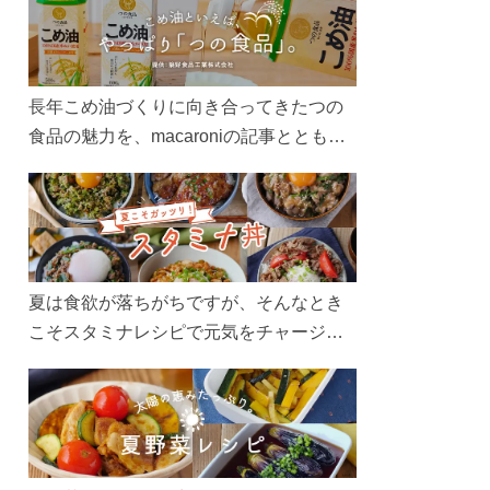
長年こめ油づくりに向き合ってきたつの
食品の魅力を、macaroniの記事とともに
ご紹介します。レシピや活用術はもちろ
ん、製造現場や品質へのこだわりまで。
こめ油をもっと好きになるコンテンツを
ぜひお楽しみください。
夏は食欲が落ちがちですが、そんなとき
こそスタミナレシピで元気をチャージ！
お肉や夏野菜をたっぷり使う丼をガッツ
リ食べて、夏バテを吹き飛ばしましょ
う！