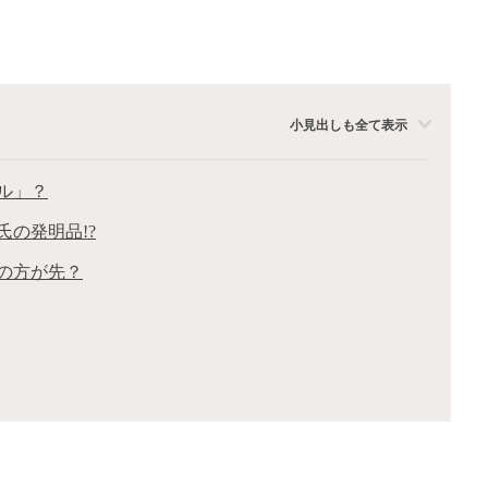
小見出しも全て表示
ル」？
の発明品!?
の方が先？