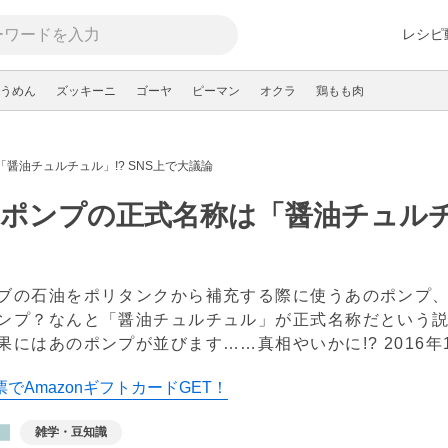
レシピ
うめん
ズッキーニ
ゴーヤ
ピーマン
オクラ
鶏もも肉
醤油チュルチュル」!? SNS上で大議論
ポンプの正式名称は「醤油チュルチュ
ブの石油をポリタンクから補充する際に使うあのポンプ
ンプ？なんと「醤油チュルチュル」が正式名称だという
果にはあのポンプが並びます……真相やいかに!?
2016年
でAmazonギフトカードGET！
雑学・豆知識