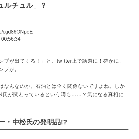
ュルチュル」？
o/cgd86ONpeE
 00:56:34
が出てくる！」と、twitter上で話題に！確かに、
プが。

はなんなのか。石油とは全く関係ないですよね。しか
N氏が関わっているという噂も……？気になる真相に
・中松氏の発明品!?