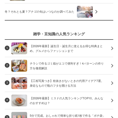
冬？それとも夏？アナゴの旬はいつなのか調べてみた
雑学・豆知識の人気ランキング
【2026年最新】誕生日・誕生月に使えるお得な特典まと
1
め。グルメからファッションまで
チラシで作るゴミ箱がエコで便利すぎ！4パターンの作り
2
方を徹底解説
【工程写真つき】栓抜きがないときの代用アイデア7選。
3
身近なもので瓶のフタを開ける方法
【2026年最新】ミスドの人気ランキングTOP10。みんな
4
のおすすめは？
5分で完成。おしゃれで簡単な折り紙1枚で作る「ポチ袋」
5