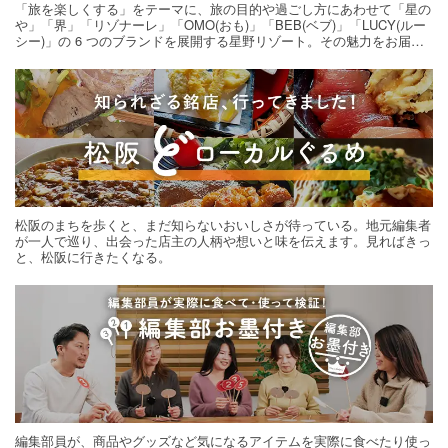
「旅を楽しくする」をテーマに、旅の目的や過ごし方にあわせて「星の
や」「界」「リゾナーレ」「OMO(おも)」「BEB(ベブ)」「LUCY(ルー
シー)」の 6 つのブランドを展開する星野リゾート。その魅力をお届け
する旅の連載。次の旅先探しのヒントにいかがですか？
松阪のまちを歩くと、まだ知らないおいしさが待っている。地元編集者
が一人で巡り、出会った店主の人柄や想いと味を伝えます。見ればきっ
と、松阪に行きたくなる。
編集部員が、商品やグッズなど気になるアイテムを実際に食べたり使っ