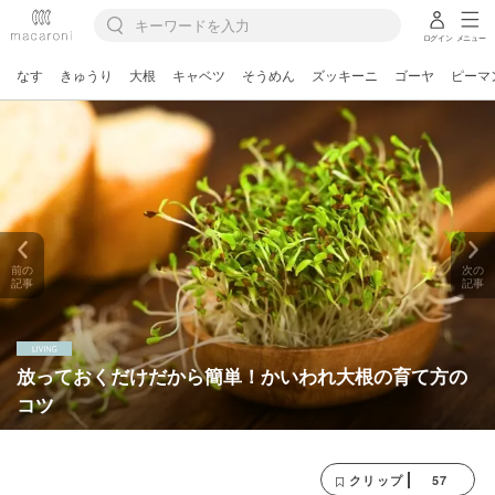
ログイン
メニュー
なす
きゅうり
大根
キャベツ
そうめん
ズッキーニ
ゴーヤ
ピーマ
前の
次の
記事
記事
放っておくだけだから簡単！かいわれ大根の育て方の
コツ
57
クリップ