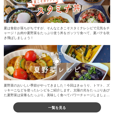
夏は食欲が落ちがちですが、そんなときこそスタミナレシピで元気をチ
ャージ！お肉や夏野菜をたっぷり使う丼をガッツリ食べて、夏バテを吹
き飛ばしましょう！
夏野菜のおいしい季節がやってきました！今回はきゅうり、トマト、ズ
ッキーニなどを使ったレシピをご紹介します。太陽の光をたっぷりあび
た夏野菜は栄養もたっぷり。美味しく食べてパワーチャージしましょう
♪
一覧を見る