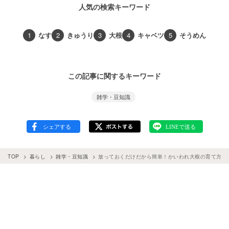
人気の検索キーワード
1
なす
2
きゅうり
3
大根
4
キャベツ
5
そうめん
この記事に関するキーワード
雑学・豆知識
TOP
暮らし
雑学・豆知識
放っておくだけだから簡単！かいわれ大根の育て方の