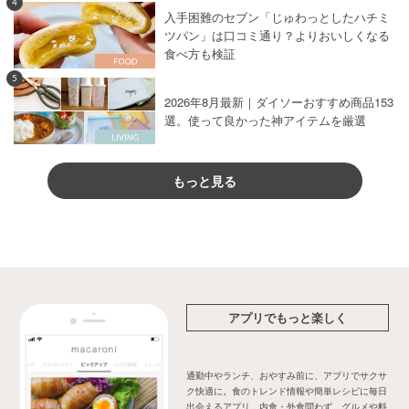
4
入手困難のセブン「じゅわっとしたハチミ
ツパン」は口コミ通り？よりおいしくなる
食べ方も検証
5
2026年8月最新｜ダイソーおすすめ商品153
選。使って良かった神アイテムを厳選
もっと見る
アプリでもっと楽しく
通勤中やランチ、おやすみ前に、アプリでサクサ
ク快適に。食のトレンド情報や簡単レシピに毎日
出会えるアプリ。内食・外食問わず、グルメや料