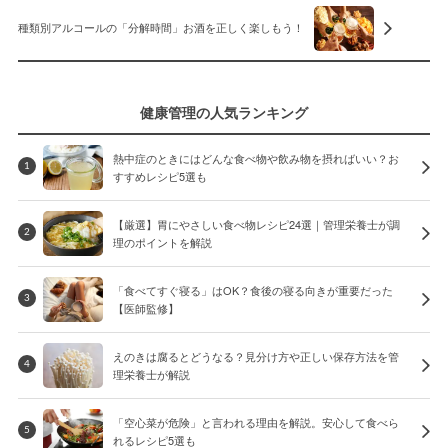
種類別アルコールの「分解時間」お酒を正しく楽しもう！
健康管理の人気ランキング
熱中症のときにはどんな食べ物や飲み物を摂ればいい？お
1
すすめレシピ5選も
【厳選】胃にやさしい食べ物レシピ24選｜管理栄養士が調
2
理のポイントを解説
「食べてすぐ寝る」はOK？食後の寝る向きが重要だった
3
【医師監修】
えのきは腐るとどうなる？見分け方や正しい保存方法を管
4
理栄養士が解説
「空心菜が危険」と言われる理由を解説。安心して食べら
5
れるレシピ5選も