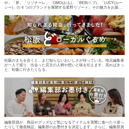
や」「界」「リゾナーレ」「OMO(おも)」「BEB(ベブ)」「LUCY(ルー
シー)」の 6 つのブランドを展開する星野リゾート。その魅力をお届け
する旅の連載。次の旅先探しのヒントにいかがですか？
松阪のまちを歩くと、まだ知らないおいしさが待っている。地元編集者
が一人で巡り、出会った店主の人柄や想いと味を伝えます。見ればきっ
と、松阪に行きたくなる。
編集部員が、商品やグッズなど気になるアイテムを実際に食べたり使っ
たりして徹底検証。編集部のお墨付きを決定します。さらに、編集部員