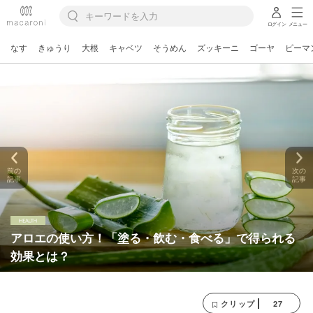
ログイン
メニュー
なす
きゅうり
大根
キャベツ
そうめん
ズッキーニ
ゴーヤ
ピーマ
前の
次の
記事
記事
アロエの使い方！「塗る・飲む・食べる」で得られる
効果とは？
27
クリップ