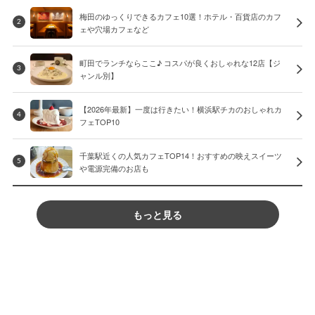
梅田のゆっくりできるカフェ10選！ホテル・百貨店のカフ
2
ェや穴場カフェなど
町田でランチならここ♪ コスパが良くおしゃれな12店【ジ
3
ャンル別】
【2026年最新】一度は行きたい！横浜駅チカのおしゃれカ
4
フェTOP10
千葉駅近くの人気カフェTOP14！おすすめの映えスイーツ
5
や電源完備のお店も
もっと見る