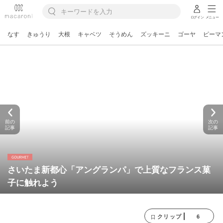
ログイン
メニュー
なす
きゅうり
大根
キャベツ
そうめん
ズッキーニ
ゴーヤ
ピーマ
前の
次の
記事
記事
さいたま新都心「アングランパ」で上質なフランス菓
子に触れよう
6
クリップ