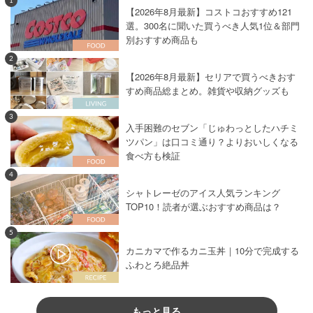
1
【2026年8月最新】コストコおすすめ121
選。300名に聞いた買うべき人気1位＆部門
別おすすめ商品も
2
【2026年8月最新】セリアで買うべきおす
すめ商品総まとめ。雑貨や収納グッズも
3
入手困難のセブン「じゅわっとしたハチミ
ツパン」は口コミ通り？よりおいしくなる
食べ方も検証
4
シャトレーゼのアイス人気ランキング
TOP10！読者が選ぶおすすめ商品は？
5
カニカマで作るカニ玉丼｜10分で完成する
ふわとろ絶品丼
もっと見る