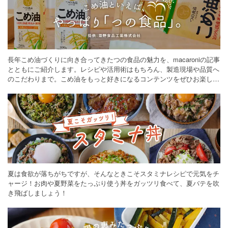
長年こめ油づくりに向き合ってきたつの食品の魅力を、macaroniの記事
とともにご紹介します。レシピや活用術はもちろん、製造現場や品質へ
のこだわりまで。こめ油をもっと好きになるコンテンツをぜひお楽しみ
ください。
夏は食欲が落ちがちですが、そんなときこそスタミナレシピで元気をチ
ャージ！お肉や夏野菜をたっぷり使う丼をガッツリ食べて、夏バテを吹
き飛ばしましょう！