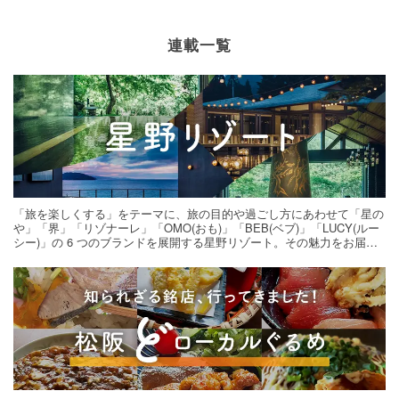
連載一覧
「旅を楽しくする」をテーマに、旅の目的や過ごし方にあわせて「星の
や」「界」「リゾナーレ」「OMO(おも)」「BEB(ベブ)」「LUCY(ルー
シー)」の 6 つのブランドを展開する星野リゾート。その魅力をお届け
する旅の連載。次の旅先探しのヒントにいかがですか？