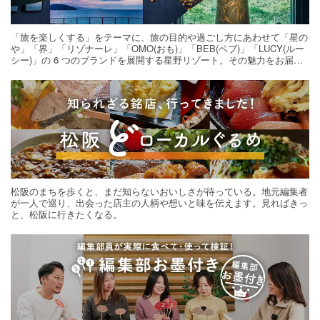
「旅を楽しくする」をテーマに、旅の目的や過ごし方にあわせて「星の
や」「界」「リゾナーレ」「OMO(おも)」「BEB(ベブ)」「LUCY(ルー
シー)」の 6 つのブランドを展開する星野リゾート。その魅力をお届け
する旅の連載。次の旅先探しのヒントにいかがですか？
松阪のまちを歩くと、まだ知らないおいしさが待っている。地元編集者
が一人で巡り、出会った店主の人柄や想いと味を伝えます。見ればきっ
と、松阪に行きたくなる。