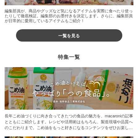
編集部員が、商品やグッズなど気になるアイテムを実際に食べたり使っ
たりして徹底検証。編集部のお墨付きを決定します。さらに、編集部員
が日常的に愛用しているアイテムもご紹介！
一覧を見る
特集一覧
長年こめ油づくりに向き合ってきたつの食品の魅力を、macaroniの記事
とともにご紹介します。レシピや活用術はもちろん、製造現場や品質へ
のこだわりまで。こめ油をもっと好きになるコンテンツをぜひお楽しみ
ください。