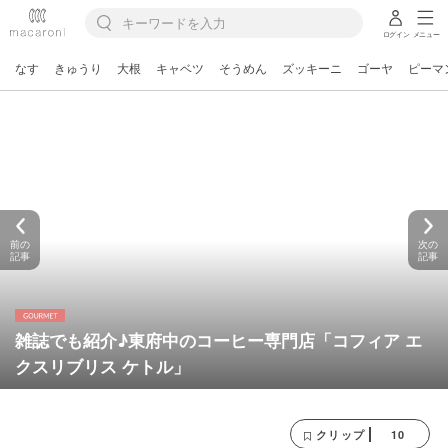
ログイン
メニュー
なす
きゅうり
大根
キャベツ
そうめん
ズッキーニ
ゴーヤ
ピーマ
前の
次の
記事
記事
雑誌でも紹介♪東府中のコーヒー専門店「コフィア エ
クスリブリス ケトル」
10
クリップ