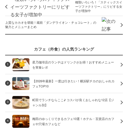
種類いろいろ！「スティックスイ
ーツファクトリー」にリピする女
子が増加中
上質なカカオを堪能！蔵前「ダンデライオン・チョコレート」の
魅力とメニューまとめ
カフェ（外食）の人気ランキング
星乃珈琲店のランチはドリンクがお得！おすすめメニュー
1
を実食レポ
【2026年最新】一度は行きたい！横浜駅チカのおしゃれカ
2
フェTOP10
町田でランチならここ♪ コスパが良くおしゃれな12店【ジ
3
ャンル別】
梅田のゆっくりできるカフェ10選！ホテル・百貨店のカフ
4
ェや穴場カフェなど