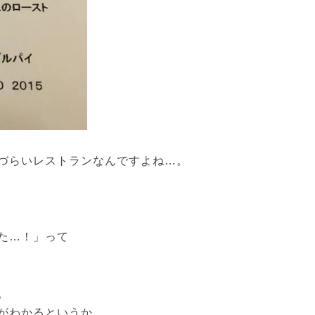
づらいレストランなんですよね…。
た…！」って
。
がわかるというか。