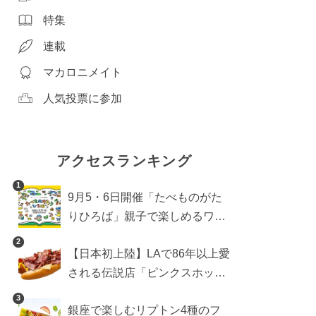
特集
連載
マカロニメイト
人気投票に参加
アクセスランキング
1
9月5・6日開催「たべものがた
りひろば」親子で楽しめるワー
クショップや試食・キッチンカ
2
【日本初上陸】LAで86年以上愛
ーなどをご紹介
される伝説店「ピンクスホット
ドッグス」が年内に東京へ。ホ
3
銀座で楽しむリプトン4種のフ
ットドッグブーム到来!?