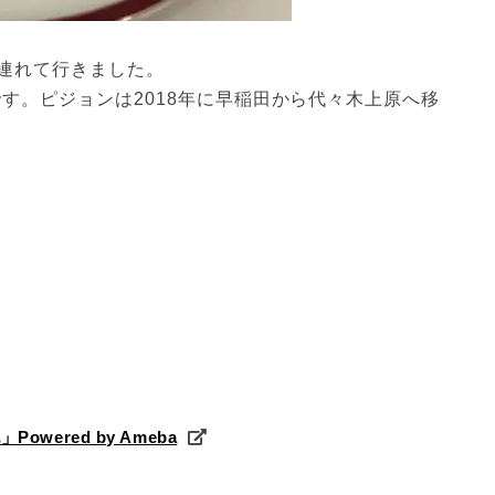
連れて行きました。
です。ピジョンは2018年に早稲田から代々木上原へ移
ered by Ameba