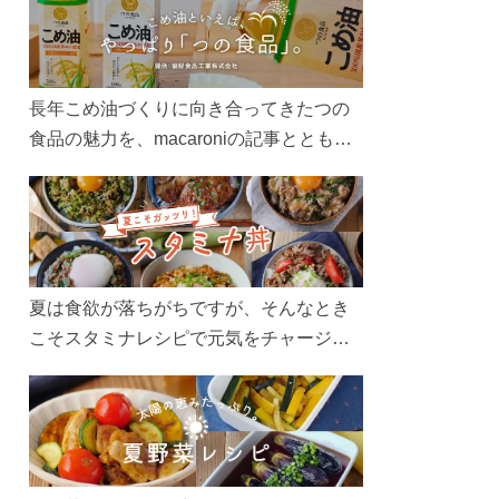
長年こめ油づくりに向き合ってきたつの
食品の魅力を、macaroniの記事とともに
ご紹介します。レシピや活用術はもちろ
ん、製造現場や品質へのこだわりまで。
こめ油をもっと好きになるコンテンツを
ぜひお楽しみください。
夏は食欲が落ちがちですが、そんなとき
こそスタミナレシピで元気をチャージ！
お肉や夏野菜をたっぷり使う丼をガッツ
リ食べて、夏バテを吹き飛ばしましょ
う！