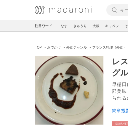
注目ワード
なす
きゅうり
大根
キャベツ
そ
TOP
おでかけ
外食ジャンル
フランス料理（外食）
レス
グ
早稲田
部美味
られる
簡単投票