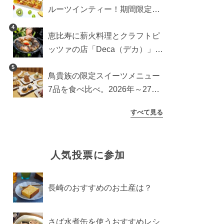
ルーツインティー！期間限定キ
ッチンカー登場
4
恵比寿に薪火料理とクラフトピ
ッツァの店「Deca（デカ）」が
オープン。旬素材を味わう新レ
5
鳥貴族の限定スイーツメニュー
ストラン
7品を食べ比べ。2026年～27年
に登場予定の商品を一挙紹介
すべて見る
人気投票に参加
長崎のおすすめのお土産は？
さば水煮缶を使うおすすめレシ