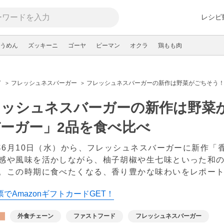
レシピ
うめん
ズッキーニ
ゴーヤ
ピーマン
オクラ
鶏もも肉
ド
フレッシュネスバーガー
フレッシュネスバーガーの新作は野菜がごちそう！
レッシュネスバーガーの新作は野菜
ーガー」2品を食べ比べ
6年6月10日（水）から、フレッシュネスバーガーに新作
感や風味を活かしながら、柚子胡椒や生七味といった和
。この時期に食べたくなる、香り豊かな味わいをレポー
でAmazonギフトカードGET！
外食チェーン
ファストフード
フレッシュネスバーガー