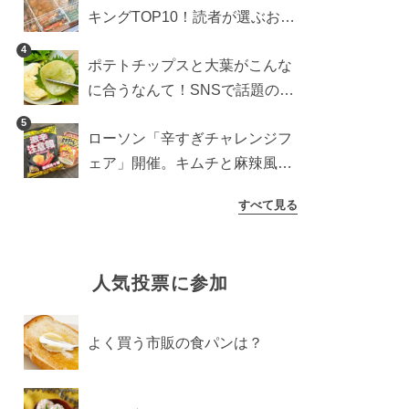
キングTOP10！読者が選ぶおす
すめ商品は？
4
ポテトチップスと大葉がこんな
に合うなんて！SNSで話題の食
べ方に手が止まらなくなった
5
ローソン「辛すぎチャレンジフ
ェア」開催。キムチと麻辣風の
激辛注意な2品を食べ比べ
すべて見る
人気投票に参加
よく買う市販の食パンは？