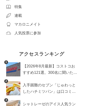
特集
連載
マカロニメイト
人気投票に参加
アクセスランキング
1
【2026年8月最新】コストコお
すすめ121選。300名に聞いた買
うべき人気1位＆部門別おすす
2
入手困難のセブン「じゅわっと
め商品も
したハチミツパン」は口コミ通
り？よりおいしくなる食べ方も
3
シャトレーゼのアイス人気ラン
検証