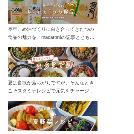
長年こめ油づくりに向き合ってきたつの
食品の魅力を、macaroniの記事とともに
ご紹介します。レシピや活用術はもちろ
ん、製造現場や品質へのこだわりまで。
こめ油をもっと好きになるコンテンツを
ぜひお楽しみください。
夏は食欲が落ちがちですが、そんなとき
こそスタミナレシピで元気をチャージ！
お肉や夏野菜をたっぷり使う丼をガッツ
リ食べて、夏バテを吹き飛ばしましょ
う！