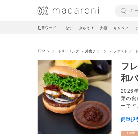
注目ワード
なす
きゅうり
大根
キャベツ
そ
TOP
フード&ドリンク
外食チェーン
ファストフー
フ
和バ
202
菜の食
ーです
簡単投票