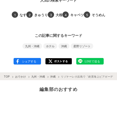
人気の検索キーワード
1
なす
2
きゅうり
3
大根
4
キャベツ
5
そうめん
この記事に関するキーワード
九州・沖縄
ホテル
沖縄
星野リゾート
TOP
おでかけ
九州・沖縄
沖縄
リゾナーレ小浜島で「絶景海上ビアガーデン
編集部のおすすめ