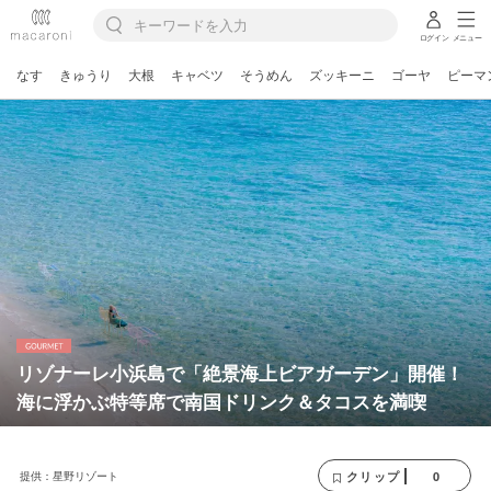
ログイン
メニュー
なす
きゅうり
大根
キャベツ
そうめん
ズッキーニ
ゴーヤ
ピーマ
リゾナーレ小浜島で「絶景海上ビアガーデン」開催！
海に浮かぶ特等席で南国ドリンク＆タコスを満喫
提供：星野リゾート
0
クリップ