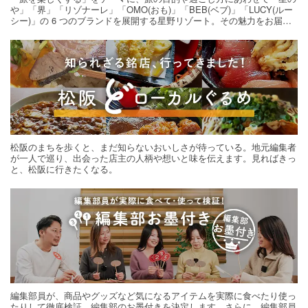
や」「界」「リゾナーレ」「OMO(おも)」「BEB(ベブ)」「LUCY(ルー
シー)」の 6 つのブランドを展開する星野リゾート。その魅力をお届け
する旅の連載。次の旅先探しのヒントにいかがですか？
松阪のまちを歩くと、まだ知らないおいしさが待っている。地元編集者
が一人で巡り、出会った店主の人柄や想いと味を伝えます。見ればきっ
と、松阪に行きたくなる。
編集部員が、商品やグッズなど気になるアイテムを実際に食べたり使っ
たりして徹底検証。編集部のお墨付きを決定します。さらに、編集部員