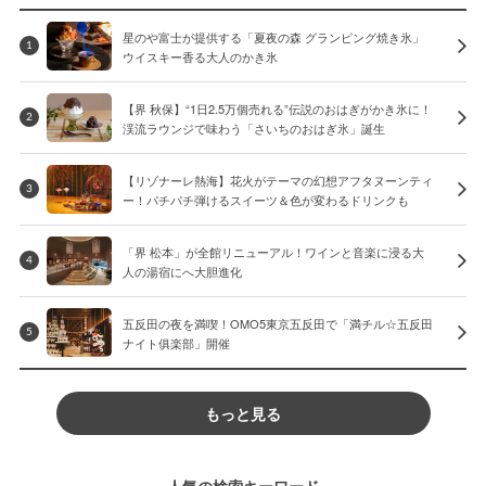
星のや富士が提供する「夏夜の森 グランピング焼き氷」
1
ウイスキー香る大人のかき氷
【界 秋保】“1日2.5万個売れる”伝説のおはぎがかき氷に！
2
渓流ラウンジで味わう「さいちのおはぎ氷」誕生
【リゾナーレ熱海】花火がテーマの幻想アフタヌーンティ
3
ー！パチパチ弾けるスイーツ＆色が変わるドリンクも
「界 松本」が全館リニューアル！ワインと音楽に浸る大
4
人の湯宿にへ大胆進化
五反田の夜を満喫！OMO5東京五反田で「満チル☆五反田
5
ナイト俱楽部」開催
もっと見る