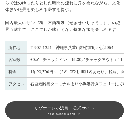
らではのゆったりとした時間の流れに身を委ねながら、文化
体験や絶景を楽しめる滞在を提供。
国内最大のサンゴ礁「石西礁湖（せきせいしょうこ）」の絶
景も魅力で、ここでしか味わえない特別な旅を楽しめます。
所在地
〒907-1221 沖縄県八重山郡竹富町小浜2954
客室数
60室・チェックイン：15:00／チェックアウト：11:00
料金
1泊20,700円～（2名1室利用時1名あたり、税込、食
アクセス
石垣港離島ターミナルより小浜港行きフェリーにて25
リゾナーレ小浜島 | 公式サイト
hoshinoresorts.com