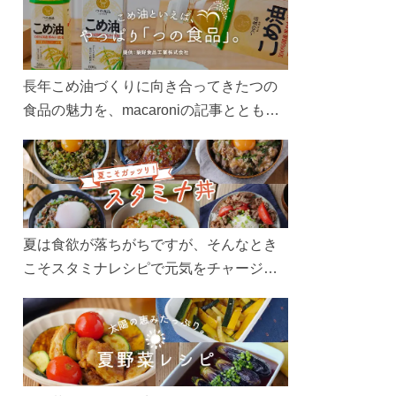
長年こめ油づくりに向き合ってきたつの
食品の魅力を、macaroniの記事とともに
ご紹介します。レシピや活用術はもちろ
ん、製造現場や品質へのこだわりまで。
こめ油をもっと好きになるコンテンツを
ぜひお楽しみください。
夏は食欲が落ちがちですが、そんなとき
こそスタミナレシピで元気をチャージ！
お肉や夏野菜をたっぷり使う丼をガッツ
リ食べて、夏バテを吹き飛ばしましょ
う！