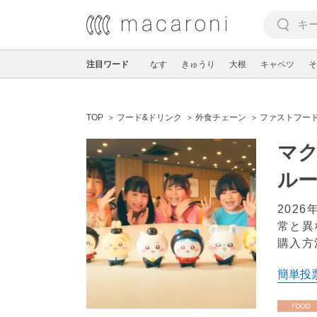
注目ワード
なす
きゅうり
大根
キャベツ
そ
TOP
フード&ドリンク
外食チェーン
ファストフー
マ
ル
202
常と異
購入方
簡単投票