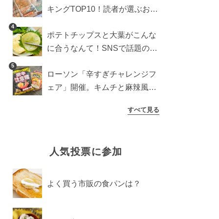
キングTOP10！読者が選ぶおす
すめ商品は？
4
ポテトチップスと大葉がこんな
に合うなんて！SNSで話題の食
べ方に手が止まらなくなった
5
ローソン「辛すぎチャレンジフ
ェア」開催。キムチと麻辣風の
激辛注意な2品を食べ比べ
すべて見る
人気投票に参加
よく買う市販の食パンは？