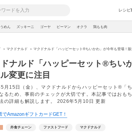
レシピ
うめん
ズッキーニ
ゴーヤ
ピーマン
オクラ
鶏もも肉
ド
マクドナルド
マクドナルド「ハッピーセット®ちいかわ」が今年も登場！販
クドナルド「ハッピーセット®ちい
ール変更に注目
6年5月15日（金）、マクドナルドからハッピーセット®
なるため、事前のチェックが大切です。本記事ではおも
法の詳細も解説します。
2026年5月10日 更新
でAmazonギフトカードGET！
外食チェーン
ファストフード
マクドナルド