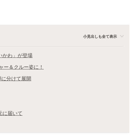
小見出しも全て表示
いかわ」が登場
ャー＆クルー姿に！
弾に分けて展開
元に届いて