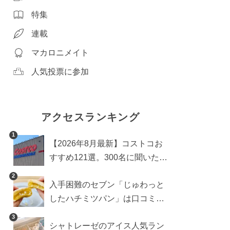
特集
連載
マカロニメイト
人気投票に参加
アクセスランキング
1
【2026年8月最新】コストコお
すすめ121選。300名に聞いた買
うべき人気1位＆部門別おすす
2
入手困難のセブン「じゅわっと
め商品も
したハチミツパン」は口コミ通
り？よりおいしくなる食べ方も
3
シャトレーゼのアイス人気ラン
検証