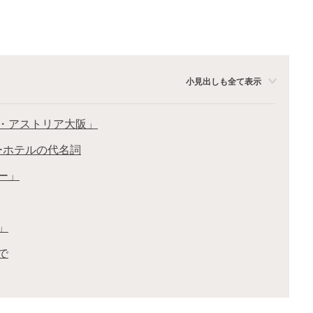
小見出しも全て表示
・アストリア大阪」
ーホテルの代名詞
ー」
」
で