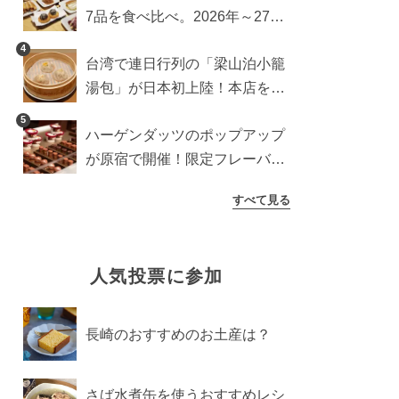
7品を食べ比べ。2026年～27年
に登場予定の商品を一挙紹介
4
台湾で連日行列の「梁山泊小籠
湯包」が日本初上陸！本店を知
るライターが魅力をレポート
5
ハーゲンダッツのポップアップ
が原宿で開催！限定フレーバー
や体験コンテンツをレポート
すべて見る
人気投票に参加
長崎のおすすめのお土産は？
さば水煮缶を使うおすすめレシ