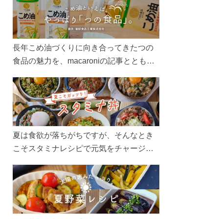
長年こめ油づくりに向き合ってきたつの
食品の魅力を、macaroniの記事とともに
ご紹介します。レシピや活用術はもちろ
ん、製造現場や品質へのこだわりまで。
こめ油をもっと好きになるコンテンツを
ぜひお楽しみください。
夏は食欲が落ちがちですが、そんなとき
こそスタミナレシピで元気をチャージ！
お肉や夏野菜をたっぷり使う丼をガッツ
リ食べて、夏バテを吹き飛ばしましょ
う！