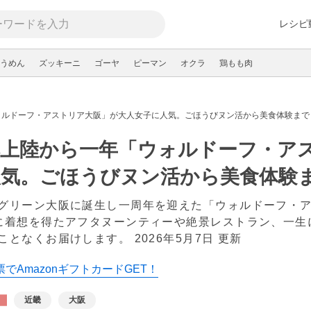
レシピ
うめん
ズッキーニ
ゴーヤ
ピーマン
オクラ
鶏もも肉
ォルドーフ・アストリア大阪」が大人女子に人気。ごほうびヌン活から美食体験まで
本上陸から一年「ウォルドーフ・ア
人気。ごほうびヌン活から美食体験
グリーン大阪に誕生し一周年を迎えた「ウォルドーフ・
に着想を得たアフタヌーンティーや絶景レストラン、一生
ことなくお届けします。
2026年5月7日 更新
でAmazonギフトカードGET！
近畿
大阪