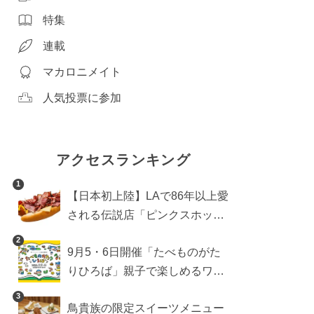
特集
連載
マカロニメイト
人気投票に参加
アクセスランキング
1
【日本初上陸】LAで86年以上愛
される伝説店「ピンクスホット
ドッグス」が年内に東京へ。ホ
2
9月5・6日開催「たべものがた
ットドッグブーム到来!?
りひろば」親子で楽しめるワー
クショップや試食・キッチンカ
3
鳥貴族の限定スイーツメニュー
ーなどをご紹介