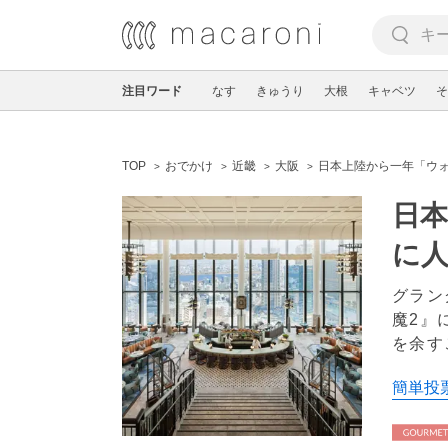
注目ワード
なす
きゅうり
大根
キャベツ
そ
TOP
おでかけ
近畿
大阪
日本上陸から一年「ウ
日
に
グラン
魔2』
を余す
簡単投票