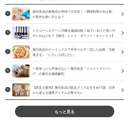
無印良品の新商品がSNSで大注目！「調味料用小分け袋」
1
の意外な使い方とは？
シリコーンスプーン10種を徹底比較！似ているけど使いや
2
すいのはどれ？【無印・ニトリ・ダイソー・キャンドゥ】
無印良品のナンミックスで手作りピザ！試した結果「万能
3
過ぎる」「いろいろ試したい」
一度使ったら手放せない！無印良品「ジュートマイバッ
4
グ」の魅力を徹底解剖
【防災士愛用】無印良品の防災グッズおすすめ11選。日常
5
から使える優秀アイテムが勢ぞろい
もっと見る