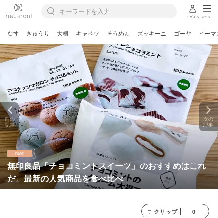
ログイン
メニュー
なす
きゅうり
大根
キャベツ
そうめん
ズッキーニ
ゴーヤ
ピーマ
前の
次の
記事
記事
無印良品「チョコミントスイーツ」のおすすめはこれ
だ。最新の人気商品を食べ比べ
0
クリップ