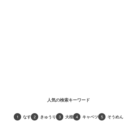
人気の検索キーワード
1
なす
2
きゅうり
3
大根
4
キャベツ
5
そうめん