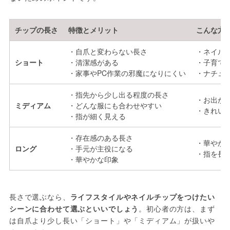
チップの長さ
特徴とメリット
こんな方
・自爪と変わらない長さ
・ネイル
ショート
・清潔感がある
・子育て
・家事やPC作業の邪魔になりにくい
・ナチュ
・指先から少し出る程度の長さ
・お出か
ミディアム
・どんな服にも合わせやすい
・きれい
・指が細く見える
・存在感のある長さ
・華やか
ロング
・手元が主役になる
・指を長
・華やかな印象
長さで選ぶなら、
ライフスタイルやネイルチップをつけたい
シーンに合わせて選ぶといいでしょう
。初心者の方は、まず
は自爪より少し長い「ショート」や「ミディアム」が扱いや