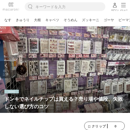
ログイン
メニュー
なす
きゅうり
大根
キャベツ
そうめん
ズッキーニ
ゴーヤ
ピーマ
前の
次の
記事
記事
ドンキでネイルチップは買える？売り場や値段、失敗
しない選び方のコツ
0
クリップ