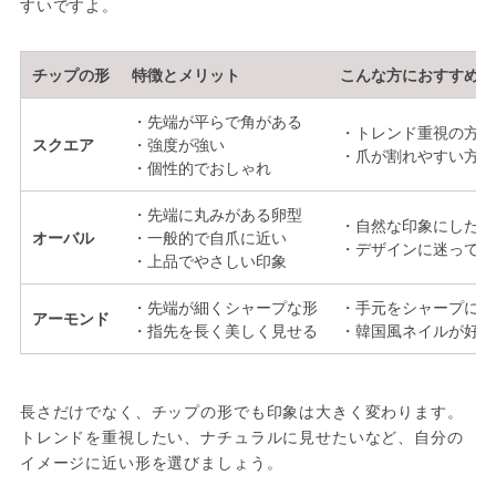
すいですよ。
チップの形
特徴とメリット
こんな方におすすめ
・先端が平らで角がある
・トレンド重視の方
スクエア
・強度が強い
・爪が割れやすい方
・個性的でおしゃれ
・先端に丸みがある卵型
・自然な印象にしたい
オーバル
・一般的で自爪に近い
・デザインに迷ってい
・上品でやさしい印象
・先端が細くシャープな形
・手元をシャープに見
アーモンド
・指先を長く美しく見せる
・韓国風ネイルが好き
長さだけでなく、チップの形でも印象は大きく変わります。
トレンドを重視したい、ナチュラルに見せたいなど、自分の
イメージに近い形を選びましょう。