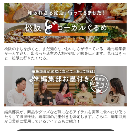
松阪のまちを歩くと、まだ知らないおいしさが待っている。地元編集者
が一人で巡り、出会った店主の人柄や想いと味を伝えます。見ればきっ
と、松阪に行きたくなる。
編集部員が、商品やグッズなど気になるアイテムを実際に食べたり使っ
たりして徹底検証。編集部のお墨付きを決定します。さらに、編集部員
が日常的に愛用しているアイテムもご紹介！