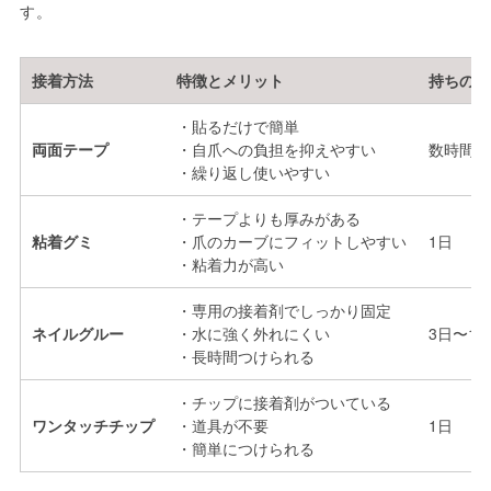
す。
接着方法
特徴とメリット
持ちの目
・貼るだけで簡単
両面テープ
・自爪への負担を抑えやすい
数時間〜
・繰り返し使いやすい
・テープよりも厚みがある
粘着グミ
・爪のカーブにフィットしやすい
1日
・粘着力が高い
・専用の接着剤でしっかり固定
ネイルグルー
・水に強く外れにくい
3日〜1
・長時間つけられる
・チップに接着剤がついている
ワンタッチチップ
・道具が不要
1日
・簡単につけられる