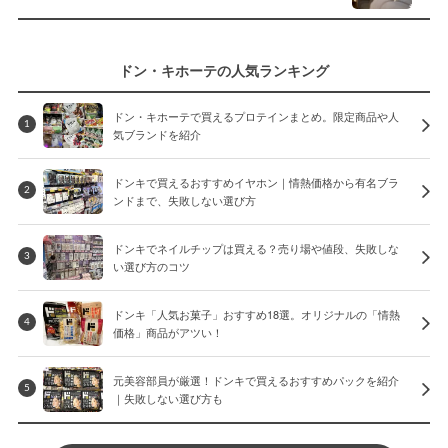
ドン・キホーテの人気ランキング
ドン・キホーテで買えるプロテインまとめ。限定商品や人
1
気ブランドを紹介
ドンキで買えるおすすめイヤホン｜情熱価格から有名ブラ
2
ンドまで、失敗しない選び方
ドンキでネイルチップは買える？売り場や値段、失敗しな
3
い選び方のコツ
ドンキ「人気お菓子」おすすめ18選。オリジナルの「情熱
4
価格」商品がアツい！
元美容部員が厳選！ドンキで買えるおすすめパックを紹介
5
｜失敗しない選び方も