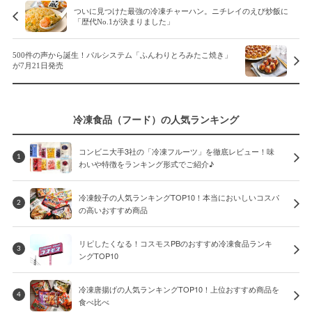
ついに見つけた最強の冷凍チャーハン。ニチレイのえび炒飯に
「歴代No.1が決まりました」
500件の声から誕生！パルシステム「ふんわりとろみたこ焼き」
が7月21日発売
冷凍食品（フード）の人気ランキング
コンビニ大手3社の「冷凍フルーツ」を徹底レビュー！味
1
わいや特徴をランキング形式でご紹介♪
冷凍餃子の人気ランキングTOP10！本当においしいコスパ
2
の高いおすすめ商品
リピしたくなる！コスモスPBのおすすめ冷凍食品ランキ
3
ングTOP10
冷凍唐揚げの人気ランキングTOP10！上位おすすめ商品を
4
食べ比べ