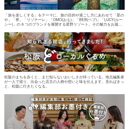
「旅を楽しくする」をテーマに、旅の目的や過ごし方にあわせて「星の
や」「界」「リゾナーレ」「OMO(おも)」「BEB(ベブ)」「LUCY(ルー
シー)」の 6 つのブランドを展開する星野リゾート。その魅力をお届け
する旅の連載。次の旅先探しのヒントにいかがですか？
松阪のまちを歩くと、まだ知らないおいしさが待っている。地元編集者
が一人で巡り、出会った店主の人柄や想いと味を伝えます。見ればきっ
と、松阪に行きたくなる。