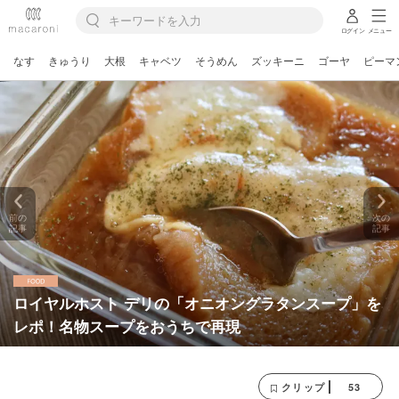
ログイン
メニュー
なす
きゅうり
大根
キャベツ
そうめん
ズッキーニ
ゴーヤ
ピーマ
前の
次の
記事
記事
ロイヤルホスト デリの「オニオングラタンスープ」を
レポ！名物スープをおうちで再現
53
クリップ