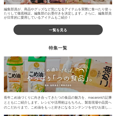
編集部員が、商品やグッズなど気になるアイテムを実際に食べたり使っ
たりして徹底検証。編集部のお墨付きを決定します。さらに、編集部員
が日常的に愛用しているアイテムもご紹介！
一覧を見る
特集一覧
長年こめ油づくりに向き合ってきたつの食品の魅力を、macaroniの記事
とともにご紹介します。レシピや活用術はもちろん、製造現場や品質へ
のこだわりまで。こめ油をもっと好きになるコンテンツをぜひお楽しみ
ください。