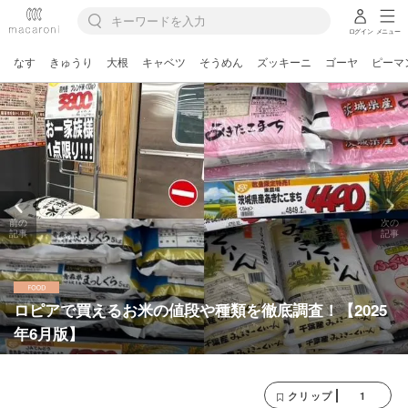
ログイン
メニュー
なす
きゅうり
大根
キャベツ
そうめん
ズッキーニ
ゴーヤ
ピーマ
前の
次の
記事
記事
ロピアで買えるお米の値段や種類を徹底調査！【2025
年6月版】
1
クリップ