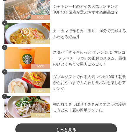
シャトレーゼのアイス人気ランキング
TOP10！読者が選ぶおすすめ商品は？
2
カニカマで作るカニ玉丼｜10分で完成する
ふわとろ絶品丼
3
スタバ「ぎゅぎゅっと オレンジ ＆ マンゴ
ー フラペチーノ®」の正解カスタム。最後
のひとくちまで果肉ごろごろ！
4
ダブルソフトで作る人気レシピ10選！朝食
からおやつまでふんわり食パンを楽しむア
レンジ
5
梅だれでさっぱり！ささみとオクラの冷や
しうどん｜夏の簡単ランチに
もっと見る