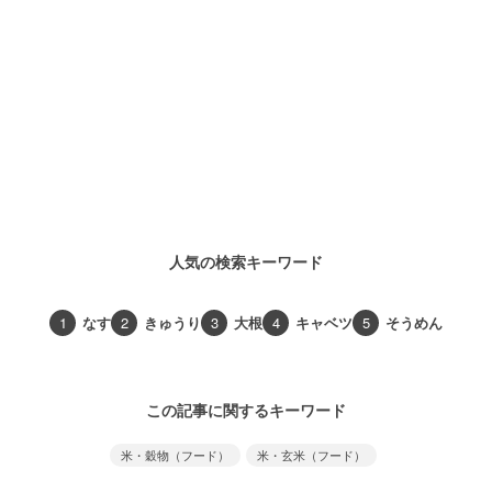
人気の検索キーワード
1
なす
2
きゅうり
3
大根
4
キャベツ
5
そうめん
この記事に関するキーワード
米・穀物（フード）
米・玄米（フード）