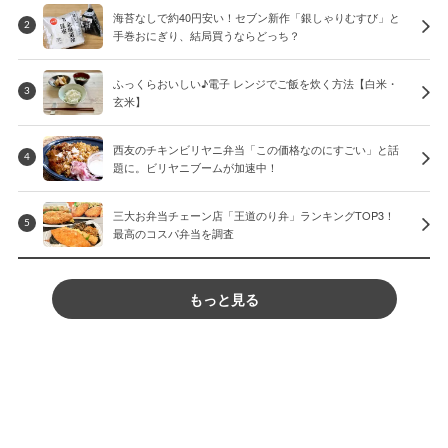
海苔なしで約40円安い！セブン新作「銀しゃりむすび」と
2
手巻おにぎり、結局買うならどっち？
ふっくらおいしい♪電子 レンジでご飯を炊く方法【白米・
3
玄米】
西友のチキンビリヤニ弁当「この価格なのにすごい」と話
4
題に。ビリヤニブームが加速中！
三大お弁当チェーン店「王道のり弁」ランキングTOP3！
5
最高のコスパ弁当を調査
もっと見る