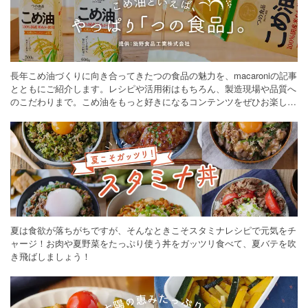
長年こめ油づくりに向き合ってきたつの食品の魅力を、macaroniの記事
とともにご紹介します。レシピや活用術はもちろん、製造現場や品質へ
のこだわりまで。こめ油をもっと好きになるコンテンツをぜひお楽しみ
ください。
夏は食欲が落ちがちですが、そんなときこそスタミナレシピで元気をチ
ャージ！お肉や夏野菜をたっぷり使う丼をガッツリ食べて、夏バテを吹
き飛ばしましょう！