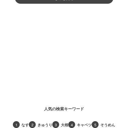
人気の検索キーワード
1
なす
2
きゅうり
3
大根
4
キャベツ
5
そうめん