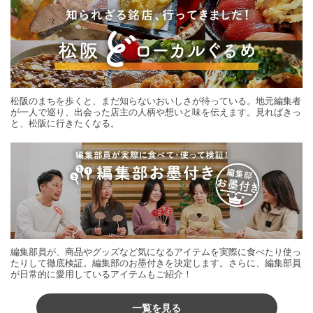
松阪のまちを歩くと、まだ知らないおいしさが待っている。地元編集者
が一人で巡り、出会った店主の人柄や想いと味を伝えます。見ればきっ
と、松阪に行きたくなる。
編集部員が、商品やグッズなど気になるアイテムを実際に食べたり使っ
たりして徹底検証。編集部のお墨付きを決定します。さらに、編集部員
が日常的に愛用しているアイテムもご紹介！
一覧を見る