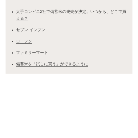
大手コンビニ3社で備蓄米の発売が決定。いつから、どこで買
える？
セブン-イレブン
ローソン
ファミリーマート
備蓄米を「試しに買う」ができるように