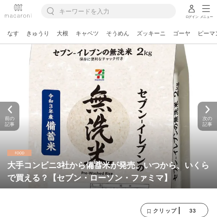
ログイン
メニュー
なす
きゅうり
大根
キャベツ
そうめん
ズッキーニ
ゴーヤ
ピーマ
前の
次の
記事
記事
大手コンビニ3社から備蓄米が発売。いつから、いくら
で買える？【セブン・ローソン・ファミマ】
33
クリップ