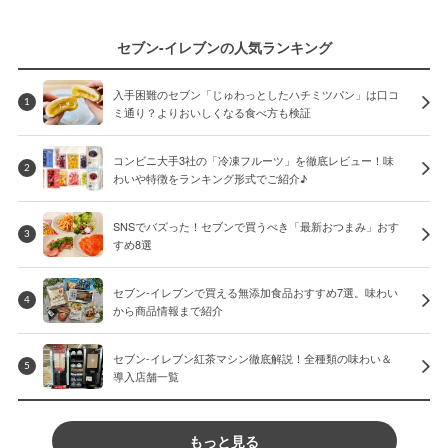
セブン-イレブンの人気ランキング
入手困難のセブン「じゅわっとしたハチミツパン」は口コ
1
ミ通り？よりおいしくなる食べ方も検証
コンビニ大手3社の「冷凍フルーツ」を徹底レビュー！味
2
わいや特徴をランキング形式でご紹介♪
SNSでバズった！セブンで買うべき「最新おつまみ」おす
3
すめ8選
セブン-イレブンで買える無添加食品おすすめ7選。味わい
4
から商品情報まで紹介
セブン-イレブン紅茶マシン徹底解説！全種類の味わい＆
5
導入店舗一覧
もっと見る