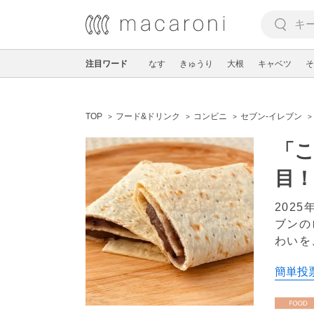
注目ワード
なす
きゅうり
大根
キャベツ
そ
TOP
フード&ドリンク
コンビニ
セブン-イレブン
「こ
目！
202
ブンの
わいを
簡単投票