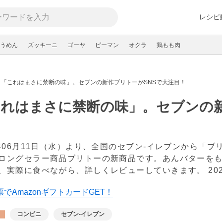
レシピ
うめん
ズッキーニ
ゴーヤ
ピーマン
オクラ
鶏もも肉
「これはまさに禁断の味」。セブンの新作ブリトーがSNSで大注目！
れはまさに禁断の味」。セブンの新
5年06月11日（水）より、全国のセブン-イレブンから「
ロングセラー商品ブリトーの新商品です。あんバターを
、実際に食べながら、詳しくレビューしていきます。
20
でAmazonギフトカードGET！
コンビニ
セブン-イレブン