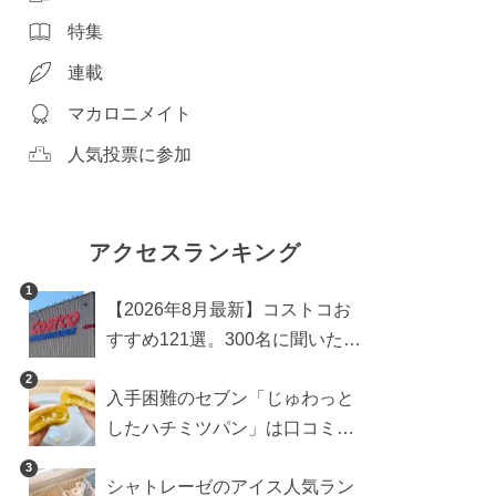
特集
連載
マカロニメイト
人気投票に参加
アクセスランキング
1
【2026年8月最新】コストコお
すすめ121選。300名に聞いた買
うべき人気1位＆部門別おすす
2
入手困難のセブン「じゅわっと
め商品も
したハチミツパン」は口コミ通
り？よりおいしくなる食べ方も
3
シャトレーゼのアイス人気ラン
検証