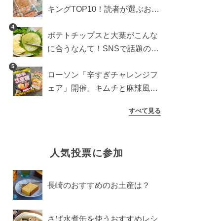
キングTOP10！読者が選ぶおす
すめ商品は？
4
ポテトチップスと大葉がこんな
に合うなんて！SNSで話題の食
べ方に手が止まらなくなった
5
ローソン「辛すぎチャレンジフ
ェア」開催。キムチと麻辣風の
激辛注意な2品を食べ比べ
すべて見る
人気投票に参加
長崎のおすすめのお土産は？
さば水煮缶を使うおすすめレシ