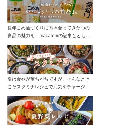
長年こめ油づくりに向き合ってきたつの
食品の魅力を、macaroniの記事とともに
ご紹介します。レシピや活用術はもちろ
ん、製造現場や品質へのこだわりまで。
こめ油をもっと好きになるコンテンツを
ぜひお楽しみください。
夏は食欲が落ちがちですが、そんなとき
こそスタミナレシピで元気をチャージ！
お肉や夏野菜をたっぷり使う丼をガッツ
リ食べて、夏バテを吹き飛ばしましょ
う！