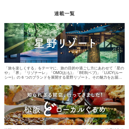
連載一覧
「旅を楽しくする」をテーマに、旅の目的や過ごし方にあわせて「星の
や」「界」「リゾナーレ」「OMO(おも)」「BEB(ベブ)」「LUCY(ルー
シー)」の 6 つのブランドを展開する星野リゾート。その魅力をお届け
する旅の連載。次の旅先探しのヒントにいかがですか？