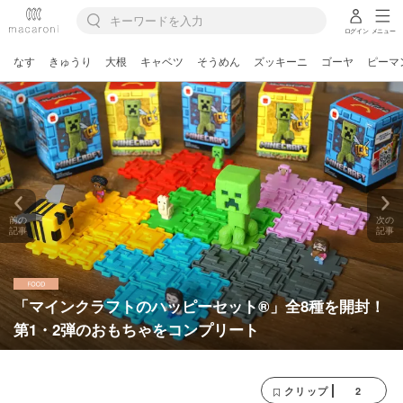
ログイン
メニュー
なす
きゅうり
大根
キャベツ
そうめん
ズッキーニ
ゴーヤ
ピーマ
前の
次の
記事
記事
「マインクラフトのハッピーセット®」全8種を開封！
第1・2弾のおもちゃをコンプリート
2
クリップ