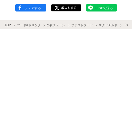
TOP
フード&ドリンク
外食チェーン
ファストフード
マクドナルド
「マ