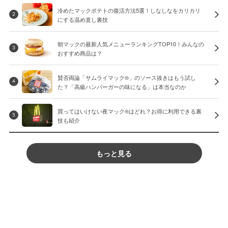
冷めたマックポテトの復活方法5選！しなしなをカリカリ
2
にする温め直し裏技
朝マックの最新人気メニューランキングTOP10！みんなの
3
おすすめ商品は？
賛否両論「サムライマック®」のソース抜きはもう試し
4
た？「高級ハンバーガーの味になる」は本当なのか
買ってはいけない夜マック®はどれ？お得に利用できる裏
5
技も紹介
もっと見る