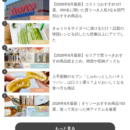
【2026年8月最新】コストコおすすめ121
選。300名に聞いた買うべき人気1位＆部門
別おすすめ商品も
2
きゅうりをサイダーに漬けるだけ！話題の
韓国レシピを試したら想像以上にアリでし
た
3
【2026年8月最新】セリアで買うべきおす
すめ商品総まとめ。雑貨や収納グッズも
4
入手困難のセブン「じゅわっとしたハチミ
ツパン」は口コミ通り？よりおいしくなる
食べ方も検証
5
2026年8月最新｜ダイソーおすすめ商品153
選。使って良かった神アイテムを厳選
もっと見る