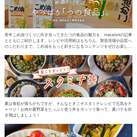
長年こめ油づくりに向き合ってきたつの食品の魅力を、macaroniの記事
とともにご紹介します。レシピや活用術はもちろん、製造現場や品質へ
のこだわりまで。こめ油をもっと好きになるコンテンツをぜひお楽しみ
ください。
夏は食欲が落ちがちですが、そんなときこそスタミナレシピで元気をチ
ャージ！お肉や夏野菜をたっぷり使う丼をガッツリ食べて、夏バテを吹
き飛ばしましょう！